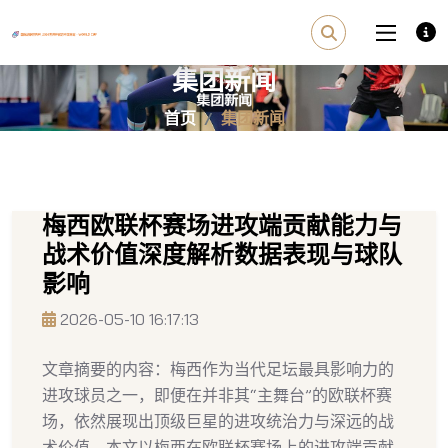
集团新闻
首页
集团新闻
梅西欧联杯赛场进攻端贡献能力与
战术价值深度解析数据表现与球队
影响
2026-05-10 16:17:13
文章摘要的内容：梅西作为当代足坛最具影响力的
进攻球员之一，即便在并非其“主舞台”的欧联杯赛
场，依然展现出顶级巨星的进攻统治力与深远的战
术价值。本文以梅西在欧联杯赛场上的进攻端贡献