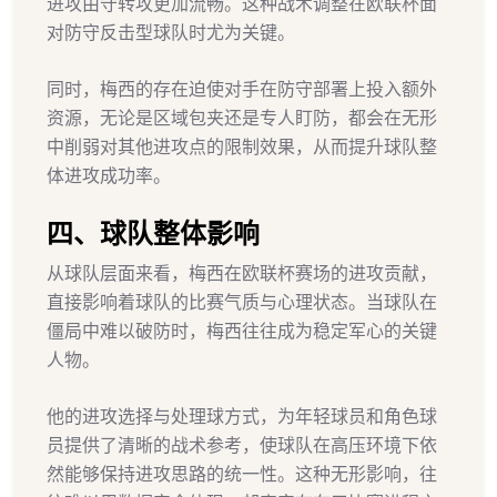
进攻由守转攻更加流畅。这种战术调整在欧联杯面
对防守反击型球队时尤为关键。
同时，梅西的存在迫使对手在防守部署上投入额外
资源，无论是区域包夹还是专人盯防，都会在无形
中削弱对其他进攻点的限制效果，从而提升球队整
体进攻成功率。
四、球队整体影响
从球队层面来看，梅西在欧联杯赛场的进攻贡献，
直接影响着球队的比赛气质与心理状态。当球队在
僵局中难以破防时，梅西往往成为稳定军心的关键
人物。
他的进攻选择与处理球方式，为年轻球员和角色球
员提供了清晰的战术参考，使球队在高压环境下依
然能够保持进攻思路的统一性。这种无形影响，往