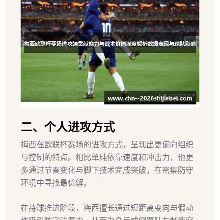
二、个人进攻方式
梅西在欧联杯赛场的进攻方式，呈现出更偏向组织
与控制的特点。相比单纯依靠速度和冲击力，他更
多通过节奏变化与脚下技术完成突破，在密集防守
环境中寻找最优解。
在持球推进阶段，梅西擅长通过短距离变向与假动