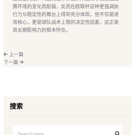
赛环境的变化而削弱，反而在欧联杯这种更强调执
行力与稳定性的舞台上得到充分体现。他不仅是进
攻核心，更是球队战术上限的决定性因素，这正是
其长期影响力的根本所在。
上一篇
下一篇
搜索