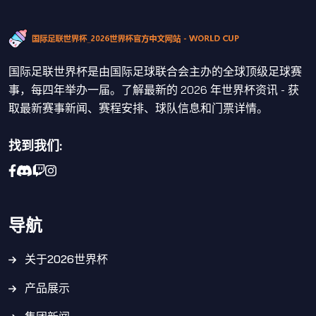
国际足联世界杯是由国际足球联合会主办的全球顶级足球赛
事，每四年举办一届。了解最新的 2026 年世界杯资讯 - 获
取最新赛事新闻、赛程安排、球队信息和门票详情。
找到我们:
导航
关于2026世界杯
产品展示