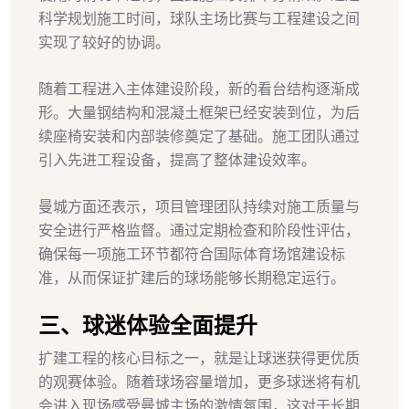
科学规划施工时间，球队主场比赛与工程建设之间
实现了较好的协调。
随着工程进入主体建设阶段，新的看台结构逐渐成
形。大量钢结构和混凝土框架已经安装到位，为后
续座椅安装和内部装修奠定了基础。施工团队通过
引入先进工程设备，提高了整体建设效率。
曼城方面还表示，项目管理团队持续对施工质量与
安全进行严格监督。通过定期检查和阶段性评估，
确保每一项施工环节都符合国际体育场馆建设标
准，从而保证扩建后的球场能够长期稳定运行。
三、球迷体验全面提升
扩建工程的核心目标之一，就是让球迷获得更优质
的观赛体验。随着球场容量增加，更多球迷将有机
会进入现场感受曼城主场的激情氛围，这对于长期