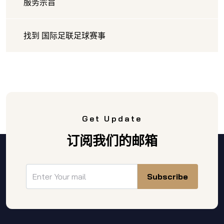
服务宗旨
找到 国际足联足球赛事
Get Update
订阅我们的邮箱
Subscribe