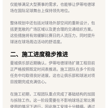
仅能够满足大型赛事的需求，也能够让伊蒂哈德球
场在国际足球舞台上保持领先地位。
整体规划中还包括对球场外部空间的重新设计，包
括更宽敞的广场区域以及更合理的交通组织方案。
这些措施将有效缓解比赛日的人流压力，同时提升
球迷在球场周边活动的舒适度。
二、施工进度稳步推进
曼城俱乐部近期确认，伊蒂哈德球场扩建工程目前
正严格按照既定时间表推进。施工团队在多个阶段
任务中均取得良好进展，这也让俱乐部和球迷对项
目按期完成充满信心。
在施工初期，工程团队重点完成了基础结构的加固
与拆除工作。这一阶段需要在不影响球场正常比赛
使用的情况下进行，因此施工安排十分精细。通过