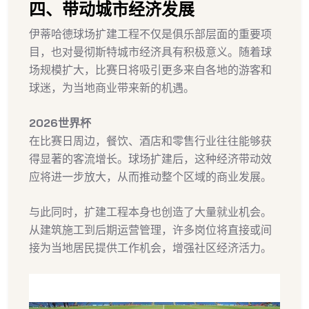
四、带动城市经济发展
伊蒂哈德球场扩建工程不仅是俱乐部层面的重要项
目，也对曼彻斯特城市经济具有积极意义。随着球
场规模扩大，比赛日将吸引更多来自各地的游客和
球迷，为当地商业带来新的机遇。
2026世界杯
在比赛日周边，餐饮、酒店和零售行业往往能够获
得显著的客流增长。球场扩建后，这种经济带动效
应将进一步放大，从而推动整个区域的商业发展。
与此同时，扩建工程本身也创造了大量就业机会。
从建筑施工到后期运营管理，许多岗位将直接或间
接为当地居民提供工作机会，增强社区经济活力。