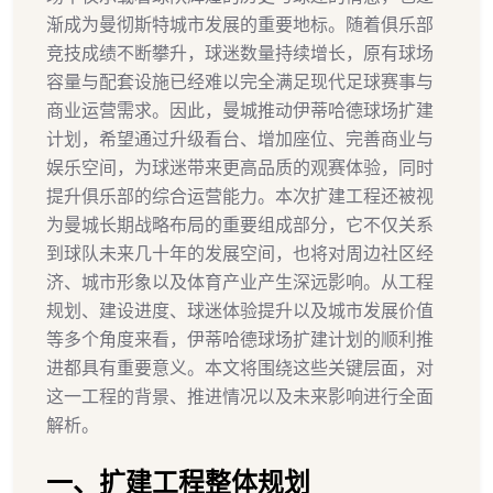
渐成为曼彻斯特城市发展的重要地标。随着俱乐部
竞技成绩不断攀升，球迷数量持续增长，原有球场
容量与配套设施已经难以完全满足现代足球赛事与
商业运营需求。因此，曼城推动伊蒂哈德球场扩建
计划，希望通过升级看台、增加座位、完善商业与
娱乐空间，为球迷带来更高品质的观赛体验，同时
提升俱乐部的综合运营能力。本次扩建工程还被视
为曼城长期战略布局的重要组成部分，它不仅关系
到球队未来几十年的发展空间，也将对周边社区经
济、城市形象以及体育产业产生深远影响。从工程
规划、建设进度、球迷体验提升以及城市发展价值
等多个角度来看，伊蒂哈德球场扩建计划的顺利推
进都具有重要意义。本文将围绕这些关键层面，对
这一工程的背景、推进情况以及未来影响进行全面
解析。
一、扩建工程整体规划