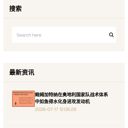
搜索
最新资讯
鲍姆加特纳在奥地利国家队战术体系
中如鱼得水化身进攻发动机
2026-07-17 12:06:29