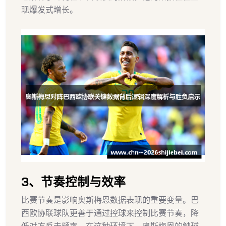
现爆发式增长。
3、节奏控制与效率
比赛节奏是影响奥斯梅恩数据表现的重要变量。巴
西欧协联球队更善于通过控球来控制比赛节奏，降
低对方反击频率。在这种环境下，奥斯梅恩的触球