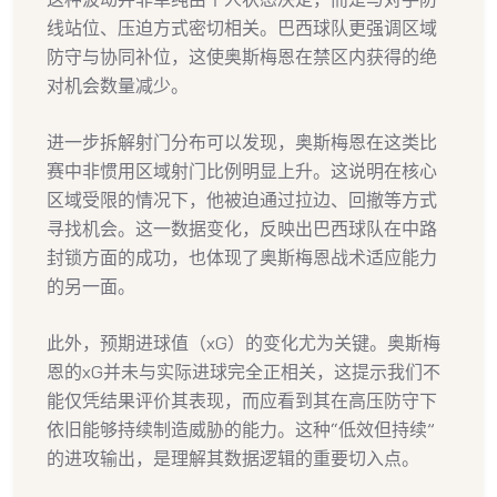
线站位、压迫方式密切相关。巴西球队更强调区域
防守与协同补位，这使奥斯梅恩在禁区内获得的绝
对机会数量减少。
进一步拆解射门分布可以发现，奥斯梅恩在这类比
赛中非惯用区域射门比例明显上升。这说明在核心
区域受限的情况下，他被迫通过拉边、回撤等方式
寻找机会。这一数据变化，反映出巴西球队在中路
封锁方面的成功，也体现了奥斯梅恩战术适应能力
的另一面。
此外，预期进球值（xG）的变化尤为关键。奥斯梅
恩的xG并未与实际进球完全正相关，这提示我们不
能仅凭结果评价其表现，而应看到其在高压防守下
依旧能够持续制造威胁的能力。这种“低效但持续”
的进攻输出，是理解其数据逻辑的重要切入点。