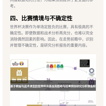
考。
四、比赛情境与不确定性
世界杯决赛作为单场定胜负的比赛，具有极高的不
确定性。即便数据和战术分析再充分，也难以完全
消除偶然因素的影响。因此，在走势前瞻中，识别
并管理不确定性，是研究分析报告的重要内容。