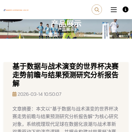
产品展示
首页
产品展示
基于数据与战术演变的世界杯决赛
走势前瞻与结果预测研究分析报告
解
2026-03-14 10:50:07
文章摘要：本文以“基于数据与战术演变的世界杯决
赛走势前瞻与结果预测研究分析报告解”为核心研究
对象，系统梳理现代足球在数据化浪潮与战术革新
双重驱动下的演变逻辑，并据此构建对世界杯决赛