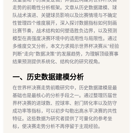
走势的前瞻性分析框架。文章从历史数据建模、球
队战术演进、关键球员影响以及比赛情境与不确定
性管理四个维度展开，深入探讨数据指标如何刻画
比赛节奏，战术结构如何塑造胜负边界，以及预测
模型在高强度决赛环境中的适用性与局限性。通过
多维度交叉分析，本文力求揭示世界杯决赛从“经验
判断”走向“数据决策”的发展趋势，为理解顶级赛事
结果预测提供系统化、结构化的研究视角。
一、历史数据建模分析
在世界杯决赛走势前瞻研究中，历史数据建模是最
基础也是最核心的分析手段之一。通过整理历届世
界杯决赛的进球数、控球率、射门转化率以及防守
成功率等指标，可以初步勾勒出高水平决赛的共性
特征。这些数据为研究者提供了可量化的参考坐
标，使决赛走势分析不再停留于主观经验。