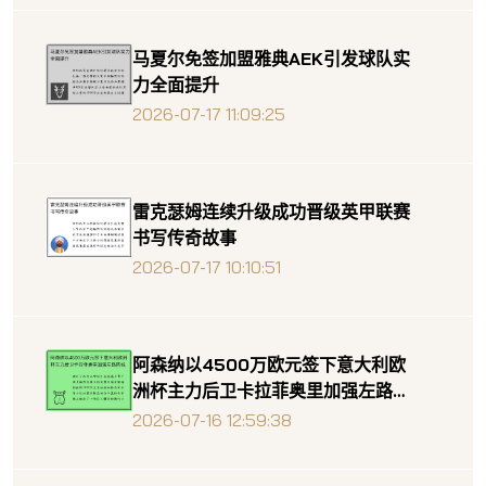
马夏尔免签加盟雅典AEK引发球队实
力全面提升
2026-07-17 11:09:25
雷克瑟姆连续升级成功晋级英甲联赛
书写传奇故事
2026-07-17 10:10:51
阿森纳以4500万欧元签下意大利欧
洲杯主力后卫卡拉菲奥里加强左路防
线
2026-07-16 12:59:38