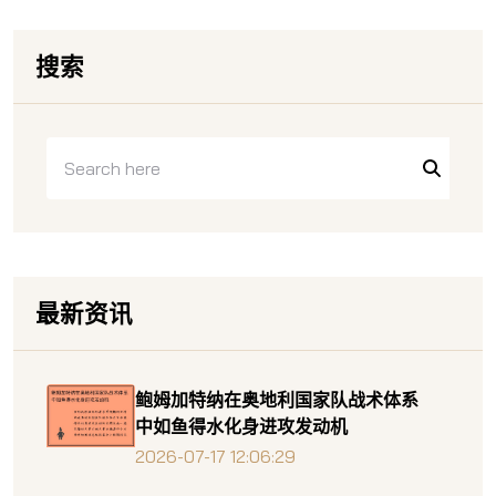
搜索
最新资讯
鲍姆加特纳在奥地利国家队战术体系
中如鱼得水化身进攻发动机
2026-07-17 12:06:29