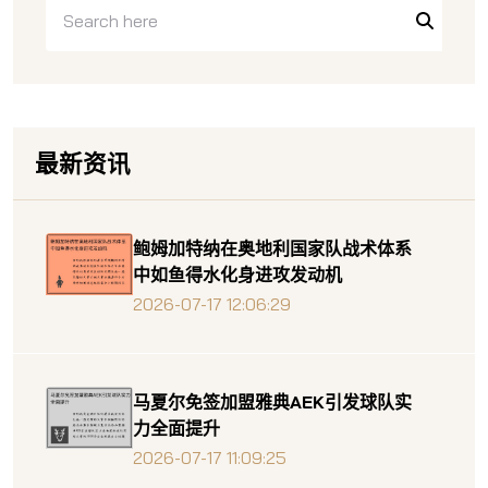
最新资讯
鲍姆加特纳在奥地利国家队战术体系
中如鱼得水化身进攻发动机
2026-07-17 12:06:29
马夏尔免签加盟雅典AEK引发球队实
力全面提升
2026-07-17 11:09:25