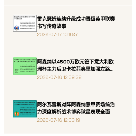
雷克瑟姆连续升级成功晋级英甲联赛
书写传奇故事
2026-07-17 10:10:51
阿森纳以4500万欧元签下意大利欧
洲杯主力后卫卡拉菲奥里加强左路防
线
2026-07-16 12:59:38
阿尔瓦雷斯对阵阿森纳意甲赛场统治
力深度解析战术博弈球星表现全面
2026-07-16 12:03:19