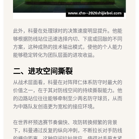
此外，科曼在处理球时的决策速度明显提升。他能
够根据防线站位迅速选择内切、下底或回敲的不同
方案，这种成熟的技术输出模式，使他的个人能力
能够稳定转化为团队层面的进攻收益。
二、进攻空间撕裂
从战术层面看，科曼在对阵拜仁体系防守时最大的
价值之一，在于其对防线空间的持续撕裂能力。他
的边路站位往往能够牵制至少两名防守球员，从而
为中路队友创造更为宽松的接应环境。
在世界杯预选赛节奏偏快、攻防转换频繁的背景
下，科曼通过反复的纵向冲刺，不断拉长对手防线
的横向距离。这种空间拉扯效应，使得对手原本紧