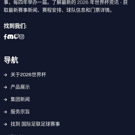
事，每四年举办一届。了解最新的 2026 年世界杯资讯 - 获
取最新赛事新闻、赛程安排、球队信息和门票详情。
找到我们:
导航
关于2026世界杯
产品展示
集团新闻
服务宗旨
找到 国际足联足球赛事