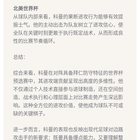
北美世界杯
从球队内部来看，科曼的果断进攻行为能够有效提
振士气。他的主动出击为队友树立了进攻信心，使
全队在关键时刻更敢于执行既定战术，从而形成良
性的比赛节奏循环。
总结：
综合来看，科曼在对阵具备拜仁防守特征的世界杯
预选赛中，其进攻端贡献呈现出高度的多维性。他
不仅通过个人技术直接参与进球制造，还在空间创
造、战术执行和心理层面上对比赛走势产生深远影
响。这种全方位的进攻价值，使他成为球队不可或
缺的关键棋子。
进一步而言，科曼的表现也反映出现代足球对边路
攻击手的新要求：既要具备爆点能力，又要理解整