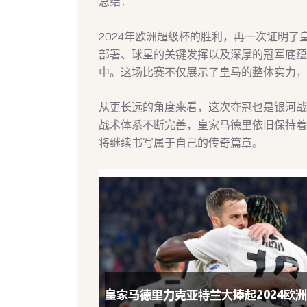
总结：
2024年欧洲超级杯的胜利，再一次证明
部署、球星的关键发挥以及深厚的冠军底蕴
中。这场比赛不仅展示了皇马的整体实力，
从更长远的角度来看，这次夺冠也是银河战
战术体系不断完善，皇家马德里依旧保持着
将继续书写属于自己的传奇篇章。