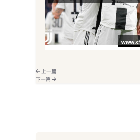
上一篇
下一篇