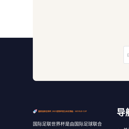
导
国际足联世界杯是由国际足球联合