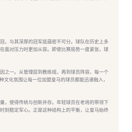
冠，与其深厚的冠军底蕴密不可分。球队在历史上多
在面对压力时更加从容。即使比赛局势一度紧张，球
因之一。从管理层到教练组，再到球员阵容，每一个
这种文化氛围让每一位加盟皇马的球员都能迅速融入，
量，使得传统与创新并存。年轻球员在老将的带领下
时刻稳定军心。正是这种结构上的平衡，让皇马始终