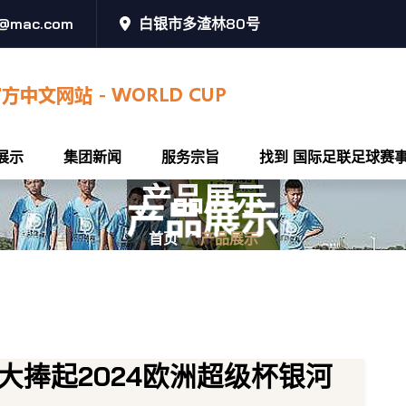
d@mac.com
白银市多渣林80号
展示
集团新闻
服务宗旨
找到 国际足联足球赛
产品展示
首页
产品展示
大捧起2024欧洲超级杯银河