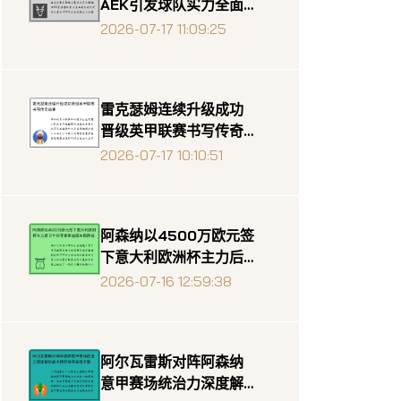
AEK引发球队实力全面
提升
2026-07-17 11:09:25
雷克瑟姆连续升级成功
晋级英甲联赛书写传奇
故事
2026-07-17 10:10:51
阿森纳以4500万欧元签
下意大利欧洲杯主力后
卫卡拉菲奥里加强左路
2026-07-16 12:59:38
防线
阿尔瓦雷斯对阵阿森纳
意甲赛场统治力深度解