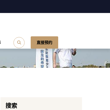
事
直接预约
搜索