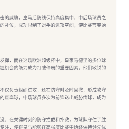
击的威胁，皇马后防线保持高度集中，中后场球员之
的补位，成功限制了对手的进攻空间，使比赛节奏始
发挥，而在这场欧洲超级杯中，皇家马德里的多位球
握机会的能力成为打破僵局的重要因素，他们敏锐的
不仅负责组织进攻，还在防守时及时回撤，形成攻守
的直塞球，中场球员多次为前锋送出威胁传球，成为
没。在关键时刻的防守拦截和扑救，为球队守住了胜
专注，使得皇马能够在高强度比赛中始终保持领先优