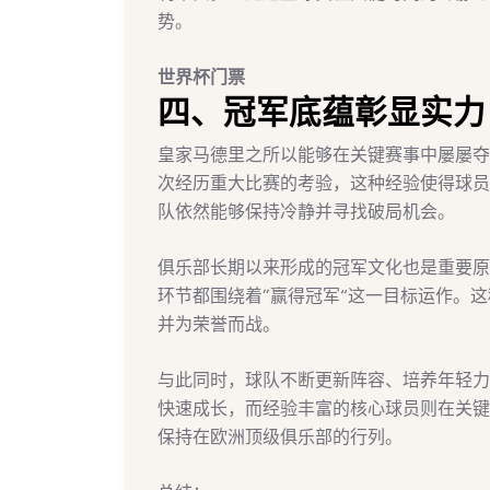
势。
世界杯门票
四、冠军底蕴彰显实力
皇家马德里之所以能够在关键赛事中屡屡夺
次经历重大比赛的考验，这种经验使得球员
队依然能够保持冷静并寻找破局机会。
俱乐部长期以来形成的冠军文化也是重要原
环节都围绕着“赢得冠军”这一目标运作。
并为荣誉而战。
与此同时，球队不断更新阵容、培养年轻力
快速成长，而经验丰富的核心球员则在关键
保持在欧洲顶级俱乐部的行列。