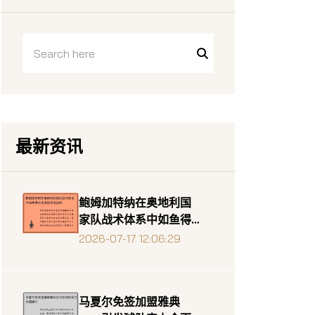
最新资讯
鲍姆加特纳在奥地利国
家队战术体系中如鱼得
水化身进攻发动机
2026-07-17 12:06:29
马夏尔免签加盟雅典