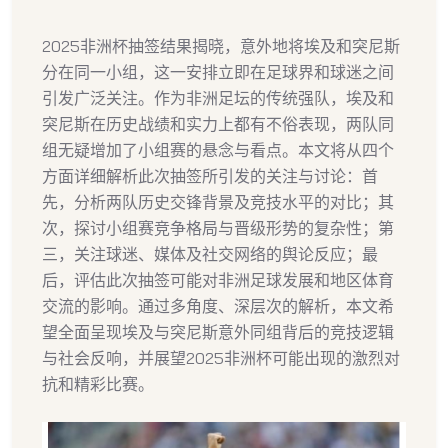
2025非洲杯抽签结果揭晓，意外地将埃及和突尼斯
分在同一小组，这一安排立即在足球界和球迷之间
引发广泛关注。作为非洲足坛的传统强队，埃及和
突尼斯在历史战绩和实力上都有不俗表现，两队同
组无疑增加了小组赛的悬念与看点。本文将从四个
方面详细解析此次抽签所引发的关注与讨论：首
先，分析两队历史交锋背景及竞技水平的对比；其
次，探讨小组赛竞争格局与晋级形势的复杂性；第
三，关注球迷、媒体及社交网络的舆论反应；最
后，评估此次抽签可能对非洲足球发展和地区体育
交流的影响。通过多角度、深层次的解析，本文希
望全面呈现埃及与突尼斯意外同组背后的竞技逻辑
与社会反响，并展望2025非洲杯可能出现的激烈对
抗和精彩比赛。