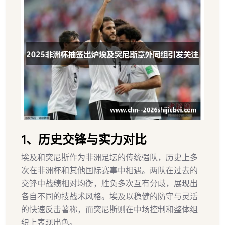
1、历史交锋与实力对比
埃及和突尼斯作为非洲足坛的传统强队，历史上多
次在非洲杯和其他国际赛事中相遇。两队在过去的
交锋中战绩相对均衡，胜负多次互有分歧，展现出
各自不同的技战术风格。埃及以稳健的防守与灵活
的快速反击著称，而突尼斯则在中场控制和整体组
织上表现出色。