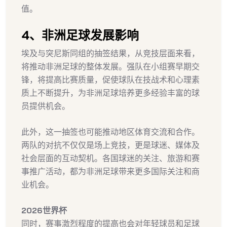
值。
4、非洲足球发展影响
埃及与突尼斯同组的抽签结果，从竞技层面来看，
将推动非洲足球的整体发展。强队在小组赛早期交
锋，将提高比赛质量，促使球队在技战术和心理素
质上不断提升，为非洲足球培养更多经验丰富的球
员提供机会。
此外，这一抽签也可能推动地区体育交流和合作。
两队的对抗不仅仅是场上竞技，更是球迷、媒体及
社会层面的互动契机。各国球迷的关注、旅游和赛
事推广活动，都为非洲足球带来更多国际关注和商
业机会。
2026世界杯
同时，赛事激烈程度的提高也会对年轻球员和足球