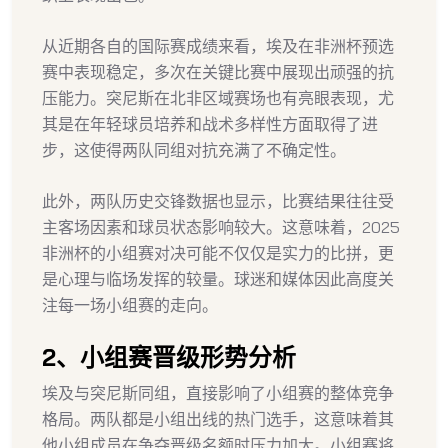
从近期各自的国际赛成绩来看，埃及在非洲杯预选
赛中表现稳定，多次在关键比赛中展现出顽强的抗
压能力。突尼斯在北非区域赛场也有亮眼表现，尤
其是在年轻球员培养和战术多样性方面取得了进
步，这使得两队同组对抗充满了不确定性。
此外，两队历史交锋数据也显示，比赛结果往往受
主客场因素和球员状态影响较大。这意味着，2025
非洲杯的小组赛对决可能不仅仅是实力的比拼，更
是心理与临场发挥的较量。球迷和媒体因此高度关
注每一场小组赛的走向。
2、小组赛晋级形势分析
埃及与突尼斯同组，直接影响了小组赛的整体竞争
格局。两队都是小组出线的热门选手，这意味着其
他小组成员在争夺晋级名额时压力加大。小组赛将