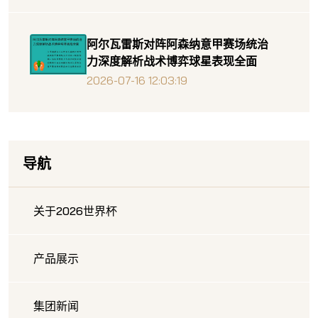
阿尔瓦雷斯对阵阿森纳意甲赛场统治
力深度解析战术博弈球星表现全面
2026-07-16 12:03:19
导航
关于2026世界杯
产品展示
集团新闻