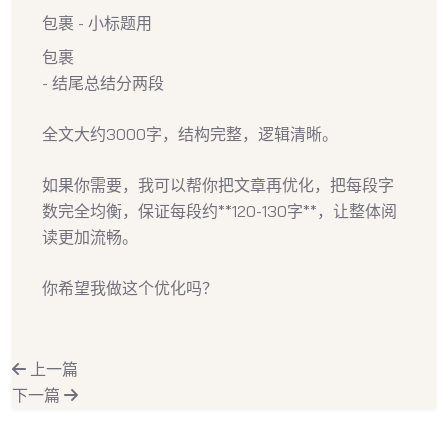
包裹 - 小标题用
包裹
- 结尾总结分两段
全文大约3000字，结构完整，逻辑清晰。
如果你需要，我可以帮你把文章再优化，把每段字
数完全均衡，保证每段约**120-130字**，让整体阅
读更加流畅。
你希望我做这个优化吗？
上一篇
下一篇