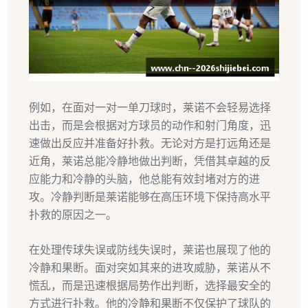
例如，在面对一对一单刀球时，莱诺不会轻易选择
出击，而是会根据对方球员的动作和射门角度，迅
速做出反应并准备好扑救。无论对方是打远角还是
近角，莱诺总能冷静地做出判断，凭借其卓越的反
应能力和冷静的头脑，他总能有效封堵对方的进
攻。冷静判断是莱诺能够在高压环境下保持高水平
扑救的原因之一。
在处理传球失误或防线失误时，莱诺也展现了他的
冷静和果断。面对突如其来的进攻威胁，莱诺从不
慌乱，而是迅速根据局势作出判断，选择最安全的
方式进行扑救。他的冷静和果断不仅保护了球队的