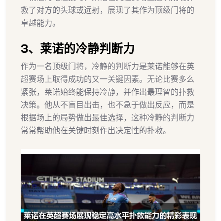
救了对方的头球或远射，展现了其作为顶级门将的
卓越能力。
3、莱诺的冷静判断力
作为一名顶级门将，冷静的判断力是莱诺能够在英
超赛场上取得成功的又一关键因素。无论比赛多么
紧张，莱诺始终能保持冷静，并作出最理智的扑救
决策。他从不盲目出击，也不急于做出反应，而是
根据场上的局势做出最佳选择，这种冷静的判断力
常常帮助他在关键时刻作出决定性的扑救。