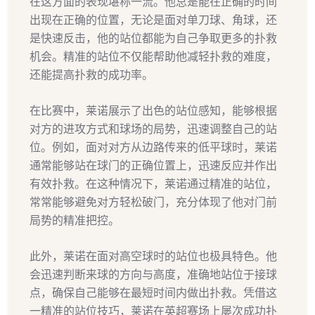
在这方面的表现堪称一流。他总是能在正确的时间
出现在正确的位置，无论是面对单刀球、角球，还
是快速反击，他的站位都能为自己争取更多的扑救
机会。精准的站位不仅能帮助他减轻扑救的难度，
还能提高扑救的成功率。
在比赛中，莱诺展示了出色的站位感知，能够根据
对方的进攻方式和球场的局势，迅速调整自己的站
位。例如，面对对方从边路传来的低平球时，莱诺
通常能够站在球门的正确位置上，迅速反应并作出
有效扑救。在这种情况下，莱诺通过精准的站位，
常常能够避免对方轻松破门，充分体现了他对门前
局势的精准把控。
此外，莱诺在面对高空球时的站位也极具特色。他
会迅速判断来球的方向与高度，准确地站位于接球
点，确保自己能够在最短时间内做出扑救。凭借这
一精准的站位技巧，莱诺在英超赛场上屡次成功扑