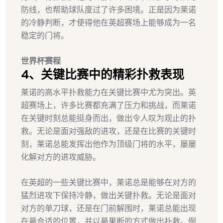
防线，也帮助球队度过了许多困境。正是因为莱诺
的冷静判断，才使得他在英超赛场上能够成为一名
稳定的门将。
世界杯赛程
4、关键比赛中的精彩扑救表现
莱诺的高水平扑救能力在关键比赛中尤为突出。英
超赛场上，许多比赛都充满了压力和挑战，而莱诺
在关键时刻总能挺身而出，做出令人叹为观止的扑
救。无论是面对强敌的进攻，还是在比赛的关键时
刻，莱诺总能发挥出他作为顶级门将的水平，屡屡
化解对方的进攻威胁。
在英超的一些关键比赛中，莱诺总是能够在对方的
猛烈进攻下保持冷静，做出关键扑救。无论是面对
对方的单刀球，还是在门前解围时，莱诺总能出现
在最合适的位置，并以最果断的方式做出扑救。例