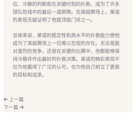
位、冷静的判断和在关键时刻的扑救，成为了许多
球队防线中的最后一道屏障。在英超赛场上，莱诺
的表现无疑证明了他是顶级门将之一。
总体来说，莱诺的稳定性和高水平的扑救能力使他
成为了英超赛场上一位难以忽视的存在。无论是面
对激烈的竞争，还是在关键的比赛中，他都能够保
持冷静并作出最好的扑救决策。莱诺的精彩表现不
仅为他赢得了广泛的认可，也为他自己树立了更高
的目标和追求。
上一篇
下一篇