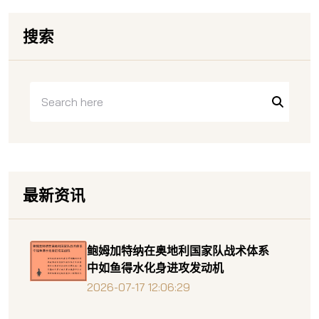
搜索
最新资讯
鲍姆加特纳在奥地利国家队战术体系
中如鱼得水化身进攻发动机
2026-07-17 12:06:29