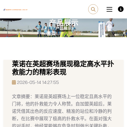
产品展示
首页
产品展示
莱诺在英超赛场展现稳定高水平扑
救能力的精彩表现
2026-05-14 14:27:55
文章摘要：莱诺是英超赛场上一位稳定且高水平的
门将，他的扑救能力令人称赞。自加盟英超后，莱
诺凭借其出色的反应速度、精准的站位和冷静的判
断，在比赛中展现了极高的扑救水平。在面对强大
的对手时，他经常能够在危急时刻做出关键扑救，