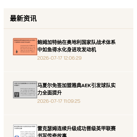
最新资讯
鲍姆加特纳在奥地利国家队战术体系
中如鱼得水化身进攻发动机
2026-07-17 12:06:29
马夏尔免签加盟雅典AEK引发球队实
力全面提升
2026-07-17 11:09:25
雷克瑟姆连续升级成功晋级英甲联赛
书写传奇故事