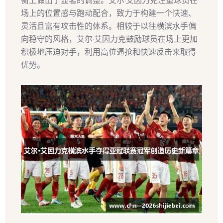
衡上做出了显著的调整。艾尔·艾因力克注重球员在
场上的位置感与跑动配合，致力于构建一个快速、
灵活且富有攻击性的体系。相较于以往横滨水手偏
向稳守的风格，艾尔·艾因力克鼓励球员在场上更加
积极地压迫对手，利用高位逼抢和快速反击来取得
优势。