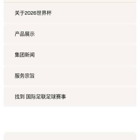
关于2026世界杯
产品展示
集团新闻
服务宗旨
找到 国际足联足球赛事