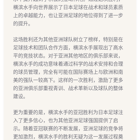
横滨水手向世界展示了日本足球在战术和球员素质
上的卓越能力，也让亚洲足球的地位得到了进一步
的提升。
这场胜利还为其他亚洲球队树立了榜样，特别是在
足球技术和团队合作方面，横滨水手展现出了高水
平的竞技状态。对于亚洲其他地区的俱乐部来说，
横滨水手的成功意味着通过科学的战术安排和合理
的球员管理，完全有可能在国际赛场上与欧洲和南
美的强队一较高下。这样的一次胜利，激励了更多
的亚洲俱乐部重视青训、战术革新以及球队的整体
建设。
更为重要的是，横滨水手的亚冠胜利为日本足球注
入了更多信心，也为其他亚洲足球强国提供了启
示。随着亚冠联赛的不断发展，亚洲足球的竞争将
更加激烈，横滨水手的胜利无疑为这一发展过程奠