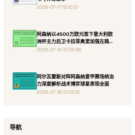
2026-07-17 10:10:51
阿森纳以4500万欧元签下意大利欧
洲杯主力后卫卡拉菲奥里加强左路防
线
2026-07-16 12:59:38
阿尔瓦雷斯对阵阿森纳意甲赛场统治
力深度解析战术博弈球星表现全面
2026-07-16 12:03:19
导航