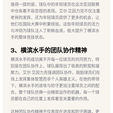
值得一提的是，球队中的年轻球员在这次亚冠联赛
中也有着不容忽视的表现。艾尔·艾因力克不仅注重
老将的发挥，还为年轻球员提供了更多的机会，让
他们在国际大赛中积累经验。这些年轻球员的活力
与冲劲为球队注入了新鲜血液，极大提升了横滨水
手的整体竞技状态。
3、横滨水手的团队协作精神
横滨水手的成功离不开每一位球员的共同努力，特
别是在团队协作上，球队展现出了极高的默契和凝
聚力。艾尔·艾因力克强调团队协作，鼓励球员们在
场上发挥集体智慧而非个人英雄主义。在他的带领
下，横滨水手的进攻与防守更加注重球员之间的配
合，整个球队仿佛一台精密运作的机器，每一个球
员都在自己的位置上发挥着至关重要的作用。
这种团队协作精神不仅表现在进攻和防守两端，更