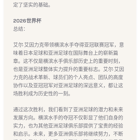
定了坚实的基础。
2026世界杯
总结：
艾尔·艾因力克带领横滨水手夺得亚冠联赛冠军，意
味着日本足球和亚洲足球在国际舞台上的崭新篇
章。这不仅是横滨水手俱乐部历史上的重要时刻，
也是亚洲足球整体实力提升的重要标志。艾尔·艾因
力克的战术革新、球员们的个人亮点、团队的高度
协作以及亚冠冠军对亚洲足球的深远意义，都让这
场胜利成为历史性的一刻。
通过这次胜利，我们看到了亚洲足球的潜力和未来
发展方向。横滨水手的夺冠不仅彰显了他们自身的
实力，也为其他亚洲足球俱乐部提供了宝贵的经验
和启示。未来，更多亚洲俱乐部将继续努力，不断