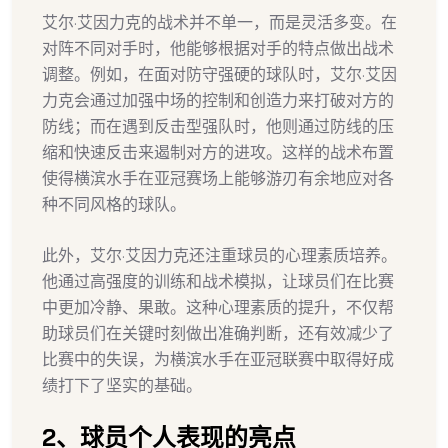
艾尔·艾因力克的战术并不单一，而是灵活多变。在
对阵不同对手时，他能够根据对手的特点做出战术
调整。例如，在面对防守强硬的球队时，艾尔·艾因
力克会通过加强中场的控制和创造力来打破对方的
防线；而在遇到反击型强队时，他则通过防线的压
缩和快速反击来遏制对方的进攻。这样的战术布置
使得横滨水手在亚冠赛场上能够游刃有余地应对各
种不同风格的球队。
此外，艾尔·艾因力克还注重球员的心理素质培养。
他通过高强度的训练和战术模拟，让球员们在比赛
中更加冷静、果敢。这种心理素质的提升，不仅帮
助球员们在关键时刻做出准确判断，还有效减少了
比赛中的失误，为横滨水手在亚冠联赛中取得好成
绩打下了坚实的基础。
2、球员个人表现的亮点