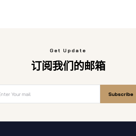
Get Update
订阅我们的邮箱
Subscribe