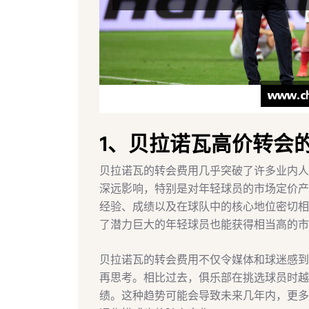
1、贝拉诺瓦高价转会
贝拉诺瓦的转会费用几乎突破了许多业内人
深远影响，特别是对年轻球员的市场定价产
经验、成绩以及在球队中的核心地位密切相
了潜力巨大的年轻球员也能获得相当高的市
贝拉诺瓦的转会费用不仅令媒体和球迷感到
再思考。相比过去，俱乐部在挑选球员时越
绩。这种趋势可能会导致未来几年内，更多