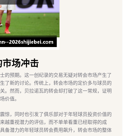
的市场冲击
士的预期。这一创纪录的交易无疑对转会市场产生了
生了新的讨论。传统上，转会市场的定价多与球员的
关。然而，贝拉诺瓦的转会却打破了这一常规，证明
场价值。
震惊，同时也引发了俱乐部对于年轻球员投资价值的
来越重视潜力的评估，而不单单看重已经取得的成
具备潜力的年轻球员转会费用飙升，转会市场的整体