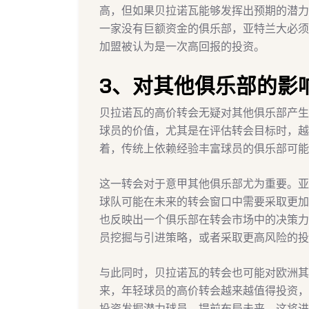
高，但如果贝拉诺瓦能够发挥出预期的潜力
一家没有巨额资金的俱乐部，亚特兰大必须
加盟被认为是一次高回报的投资。
3、对其他俱乐部的影
贝拉诺瓦的高价转会无疑对其他俱乐部产生
球员的价值，尤其是在评估转会目标时，越
着，传统上依赖经验丰富球员的俱乐部可能
这一转会对于意甲其他俱乐部尤为重要。亚
球队可能在未来的转会窗口中需要采取更加
也反映出一个俱乐部在转会市场中的决策力
员挖掘与引进策略，或者采取更高风险的投
与此同时，贝拉诺瓦的转会也可能对欧洲其
来，年轻球员的高价转会越来越值得投资，
投资发掘潜力球员，提前布局未来。这将进