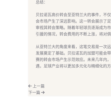
总结：
贝拉诺瓦高价转会至亚特兰大的事件，不仅
会市场产生了深远影响。这一转会展示了足
审视其转会策略。随着年轻球员逐渐成为市
引援的情况，转会费用的不断上涨，将对俱
从亚特兰大的角度来看，这笔交易是一次远
发展奠定了基础。贝拉诺瓦的加盟可能会带
赛的转会市场产生示范效应。未来几年内，
遇，足球产业将以更加多元化与精细化的方
上一篇
下一篇