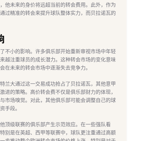
，他未来的身价将远超当前的转会费用。此外，作为
通过精准的转会来提升球队整体实力，而贝拉诺瓦的
响
了不小的影响。许多俱乐部开始重新审视市场中年轻
来越注重球员的成长潜力。这种转会市场的变化意味
会在未来的转会市场中逐渐失去竞争力。
特兰大通过这一交易成功抢占了贝拉诺瓦，其他意甲
激进的策略。高价转会费不仅是俱乐部财力的体现，
与市场嗅觉。对此，其他俱乐部可能会调整自己的球
资手段。
他顶级联赛的俱乐部产生示范效应。在一些强队看
特别是在英超、西甲等联赛中，球队更注重通过高额
一步推动整个欧洲转会市场的价格上涨，特别是对于