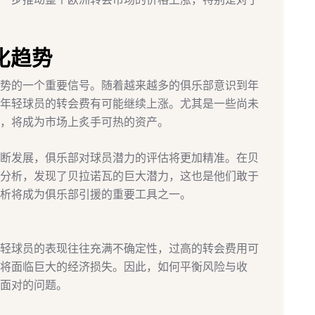
化趋势
势的一个重要信号。随着越来越多的俱乐部意识到年
年轻球员的转会费有可能继续上涨。尤其是一些尚未
，将成为市场上炙手可热的资产。
断发展，俱乐部对球员潜力的评估将更加精准。在贝
分析，发现了贝拉诺瓦的巨大潜力，这也是他们敢于
析将成为俱乐部引援的重要工具之一。
轻球员的表现往往充满不确定性，过高的转会费用可
将面临巨大的经济损失。因此，如何平衡风险与收
面对的问题。