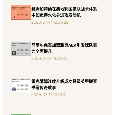
鲍姆加特纳在奥地利国家队战术体系
中如鱼得水化身进攻发动机
2026-07-17 12:06:29
马夏尔免签加盟雅典AEK引发球队实
力全面提升
2026-07-17 11:09:25
雷克瑟姆连续升级成功晋级英甲联赛
书写传奇故事
2026-07-17 10:10:51