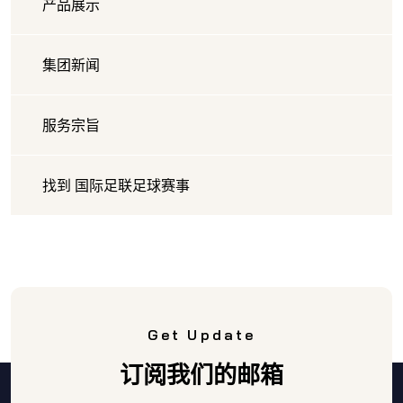
产品展示
集团新闻
服务宗旨
找到 国际足联足球赛事
Get Update
订阅我们的邮箱