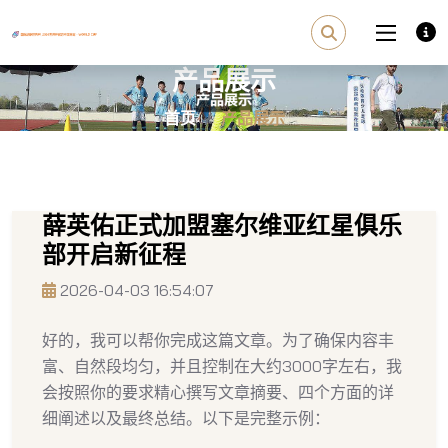
产品展示
首页
产品展示
薛英佑正式加盟塞尔维亚红星俱乐
部开启新征程
2026-04-03 16:54:07
好的，我可以帮你完成这篇文章。为了确保内容丰
富、自然段均匀，并且控制在大约3000字左右，我
会按照你的要求精心撰写文章摘要、四个方面的详
细阐述以及最终总结。以下是完整示例：