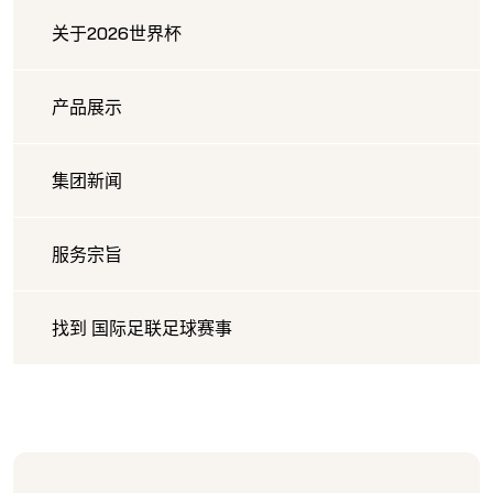
关于2026世界杯
产品展示
集团新闻
服务宗旨
找到 国际足联足球赛事