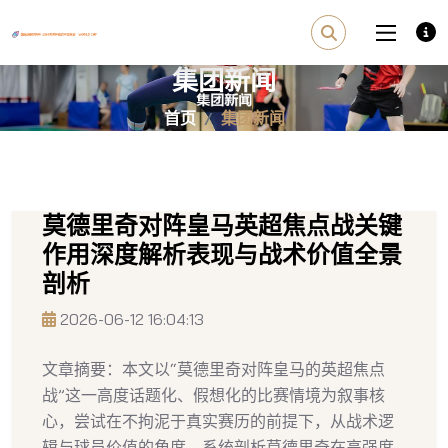
集团新闻
首页
集团新闻
莫德里奇对阵皇马英超焦点战关键
作用深度解析表现与战术价值全景
剖析
2026-06-12 16:04:13
文章摘要：本文以“莫德里奇对阵皇马的英超焦点
战”这一高度话题化、假想化的比赛情境为叙事核
心，尝试在不拘泥于真实赛历的前提下，从战术逻
辑与球员价值的角度，系统剖析莫德里奇在高强度