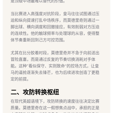
是顶级中场最难以替代的价值。
当比赛进入高强度对抗阶段，皇马往往试图通过压
迫和纵向提速打乱中场秩序，而莫德里奇则通过一
脚出球、横向调度和回撤接应，有效削弱对方压迫
的连续性。他的触球频率与处理球的从容，使得整
体节奏重新回到己方可控范围。
尤其在比分胶着时段，莫德里奇并不急于向前送出
冒险直塞，而是通过反复的节奏切换消耗对手体
能。这种“看似保守、实则致命”的控场方式，让皇
马的逼抢逐渐失去锋芒，也为后续进攻创造了更稳
定的前提。
二、攻防转换枢纽
在现代英超语境下，攻防转换的速度往往决定比赛
质量。莫德里奇在这一假想焦点战中，承担的正是