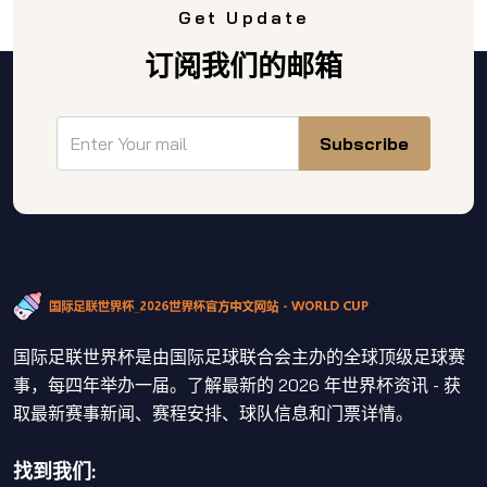
Get Update
订阅我们的邮箱
Subscribe
国际足联世界杯是由国际足球联合会主办的全球顶级足球赛
事，每四年举办一届。了解最新的 2026 年世界杯资讯 - 获
取最新赛事新闻、赛程安排、球队信息和门票详情。
找到我们: