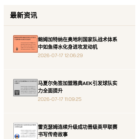
最新资讯
鲍姆加特纳在奥地利国家队战术体系
中如鱼得水化身进攻发动机
2026-07-17 12:06:29
马夏尔免签加盟雅典AEK引发球队实
力全面提升
2026-07-17 11:09:25
雷克瑟姆连续升级成功晋级英甲联赛
书写传奇故事