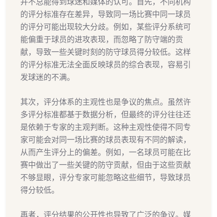
并不总能得到球迷和媒体的认可。首先，不同机构
的评分标准存在差异，导致同一场比赛中同一球员
的评分可能出现较大分歧。例如，某些评分系统可
能偏重于球员的进攻表现，而忽略了防守端的贡
献，导致一些关键时刻的防守球员得分较低。这样
的评分标准无法全面反映球员的综合表现，容易引
发球迷的不满。
其次，评分体系的主观性也是争议的焦点。虽然许
多评分标准都基于数据分析，但最终的评分往往还
是依赖于专家的主观判断。这种主观性使得不同专
家可能会对同一场比赛的球员表现有不同的解读，
从而产生评分上的偏差。例如，一名球员可能在比
赛中做出了一些关键的防守贡献，但由于这些贡献
不够显眼，评分专家可能忽略这些细节，导致球员
得分较低。
再者，评分结果的公开性也导致了广泛的争议。媒