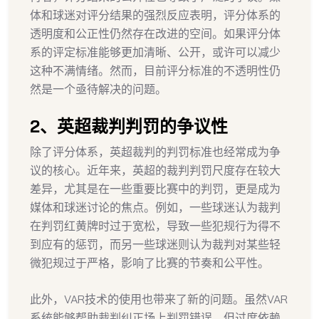
体和球迷对评分结果的强烈反应表明，评分体系的
透明度和公正性仍然存在改进的空间。如果评分体
系的评定标准能够更加清晰、公开，或许可以减少
这种不满情绪。然而，目前评分标准的不透明性仍
然是一个亟待解决的问题。
2、英超裁判判罚的争议性
除了评分体系，英超裁判的判罚标准也经常成为争
议的核心。近年来，英超的裁判判罚尺度存在较大
差异，尤其是在一些重要比赛中的判罚，更是成为
媒体和球迷讨论的焦点。例如，一些球迷认为裁判
在判罚红黄牌时过于宽松，导致一些犯规行为得不
到应有的惩罚，而另一些球迷则认为裁判对某些轻
微犯规过于严格，影响了比赛的节奏和公平性。
此外，VAR技术的使用也带来了新的问题。虽然VAR
系统能够帮助裁判纠正场上判罚错误，但过度依赖