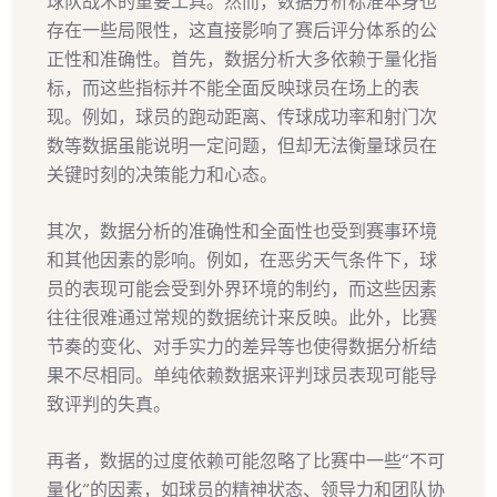
球队战术的重要工具。然而，数据分析标准本身也
存在一些局限性，这直接影响了赛后评分体系的公
正性和准确性。首先，数据分析大多依赖于量化指
标，而这些指标并不能全面反映球员在场上的表
现。例如，球员的跑动距离、传球成功率和射门次
数等数据虽能说明一定问题，但却无法衡量球员在
关键时刻的决策能力和心态。
其次，数据分析的准确性和全面性也受到赛事环境
和其他因素的影响。例如，在恶劣天气条件下，球
员的表现可能会受到外界环境的制约，而这些因素
往往很难通过常规的数据统计来反映。此外，比赛
节奏的变化、对手实力的差异等也使得数据分析结
果不尽相同。单纯依赖数据来评判球员表现可能导
致评判的失真。
再者，数据的过度依赖可能忽略了比赛中一些“不可
量化”的因素，如球员的精神状态、领导力和团队协