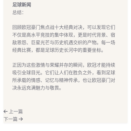
足球新闻
总结：
回顾欧冠豪门焦点战十大经典对决，可以发现它们
不仅是高水平竞技的集中体现，更是时代背景、宿
敌恩怨、巨星光芒与历史机遇交织的产物。每一场
经典比赛，都是足球历史长河中的重要坐标。
正因为这些激情与荣耀并存的瞬间，欧冠才能持续
吸引全球目光。它们让人们在胜负之外，看到足球
所承载的情感、记忆与精神传承，也让欧冠豪门对
决永远充满魅力与敬畏。
上一篇
下一篇