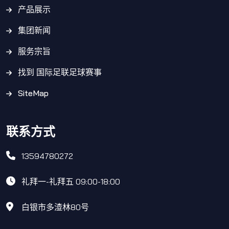
产品展示
集团新闻
服务宗旨
找到 国际足联足球赛事
SiteMap
联系方式
13594780272
礼拜一-礼拜五 09:00-18:00
白银市多渣林80号