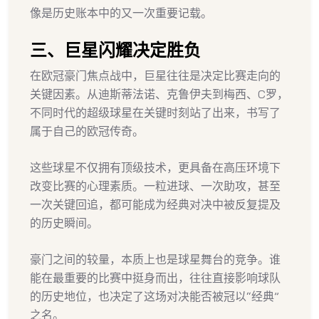
像是历史账本中的又一次重要记载。
三、巨星闪耀决定胜负
在欧冠豪门焦点战中，巨星往往是决定比赛走向的
关键因素。从迪斯蒂法诺、克鲁伊夫到梅西、C罗，
不同时代的超级球星在关键时刻站了出来，书写了
属于自己的欧冠传奇。
这些球星不仅拥有顶级技术，更具备在高压环境下
改变比赛的心理素质。一粒进球、一次助攻，甚至
一次关键回追，都可能成为经典对决中被反复提及
的历史瞬间。
豪门之间的较量，本质上也是球星舞台的竞争。谁
能在最重要的比赛中挺身而出，往往直接影响球队
的历史地位，也决定了这场对决能否被冠以“经典”
之名。