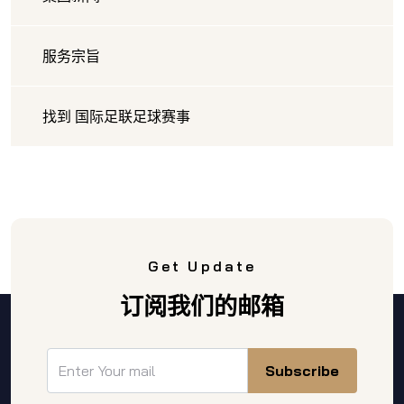
服务宗旨
找到 国际足联足球赛事
Get Update
订阅我们的邮箱
Subscribe