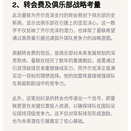
2、转会费及俱乐部战略考量
此次曼联为齐尔克泽支付的转会费创下俱乐部历史
新高，显示出俱乐部在引援上的坚定决心。这一数
字不仅反映了齐尔克泽的潜力，也体现了曼联希望
通过高质量引援迅速提升球队竞争力的战略意图。
高额转会费的背后，是俱乐部对未来发展规划的深
思熟虑。曼联在经历了数年的重建期后，亟需通过
引进顶级球员来重塑锋线实力，而齐尔克泽正是满
足这一目标的理想选择。他的加盟将直接增强球队
在英超和欧战中的竞争力。
此外，这笔创纪录的转会也传递出一个信号，即曼
联愿意在关键位置投入资源，以确保球队在国际足
坛保持顶级竞争力。这不仅对现有球员形成激励，
也为未来潜在引援奠定了信心基础。