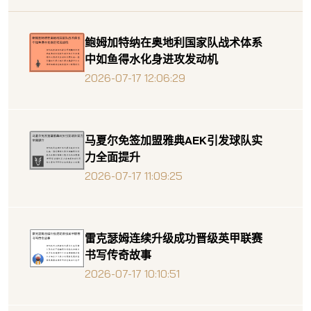
鲍姆加特纳在奥地利国家队战术体系
中如鱼得水化身进攻发动机
2026-07-17 12:06:29
马夏尔免签加盟雅典AEK引发球队实
力全面提升
2026-07-17 11:09:25
雷克瑟姆连续升级成功晋级英甲联赛
书写传奇故事
2026-07-17 10:10:51