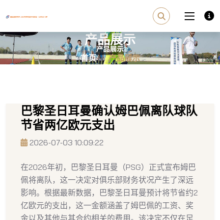
产品展示
首页
产品展示
巴黎圣日耳曼确认姆巴佩离队球队
节省两亿欧元支出
2026-07-03 10:09:22
在2026年初，巴黎圣日耳曼（PSG）正式宣布姆巴
佩将离队，这一决定对俱乐部财务状况产生了深远
影响。根据最新数据，巴黎圣日耳曼预计将节省约2
亿欧元的支出，这一金额涵盖了姆巴佩的工资、奖
金以及其他与其合约相关的费用。该决定不仅在足