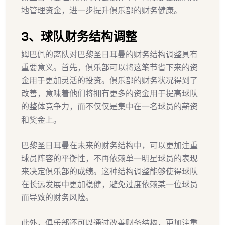
地管理资金，进一步提升俱乐部的财务健康。
3、球队财务结构调整
姆巴佩的离队对巴黎圣日耳曼的财务结构调整具有
重要意义。首先，俱乐部可以将这笔节省下来的资
金用于更加灵活的投资。俱乐部的财务状况得到了
改善，意味着他们将拥有更多的资金用于提高球队
的整体竞争力，而不仅仅是集中在一名球员的薪资
和奖金上。
巴黎圣日耳曼在未来的财务结构中，可以更加注重
球员阵容的平衡性，不再依赖单一明星球员的表现
来决定俱乐部的成绩。这种结构调整能够使得球队
在长远发展中更加稳健，避免过度依赖某一位球员
而导致的财务风险。
此外，俱乐部还可以通过改善财务结构，更加注重