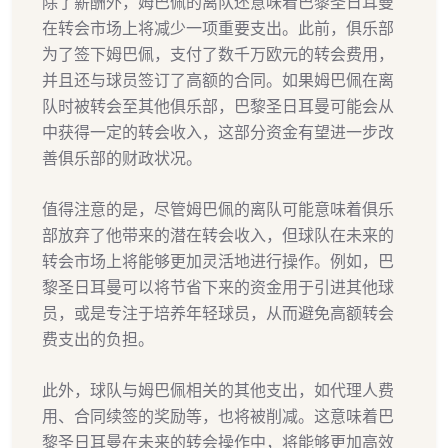
除了薪酬外，姆巴佩的离队还意味着巴黎圣日耳曼
在转会市场上将减少一项重要支出。此前，俱乐部
为了签下姆巴佩，支付了数千万欧元的转会费用，
并且还与球员签订了高额的合同。如果姆巴佩在离
队时被转会至其他俱乐部，巴黎圣日耳曼可能会从
中获得一定的转会收入，这部分资金有望进一步改
善俱乐部的财政状况。
值得注意的是，尽管姆巴佩的离队可能意味着俱乐
部放弃了他带来的潜在转会收入，但球队在未来的
转会市场上将能够更加灵活地进行操作。例如，巴
黎圣日耳曼可以将节省下来的资金用于引进其他球
员，或是专注于培养年轻球员，从而避免高额转会
费支出的负担。
此外，球队与姆巴佩相关的其他支出，如代理人费
用、合同续签的奖励等，也将被削减。这意味着巴
黎圣日耳曼在未来的转会操作中，将能够更加高效