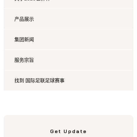
产品展示
集团新闻
服务宗旨
找到 国际足联足球赛事
Get Update