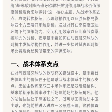
绕“基米希对阵西班牙欧联杯关键作用与战术价值深
度解析胜负影响探讨”这一核心主题，从战术体系支
点、攻防转换枢纽、心理领袖作用以及胜负格局影
响四个方面展开系统剖析。通过对其在高强度压迫
环境下的决策能力、空间利用效率以及比赛节奏掌
控能力的分析，揭示基米希如何在与西班牙球队的
对抗中发挥结构性作用，并进一步探讨其表现对整
场比赛胜负趋势所带来的深远影响。
一、战术体系支点
在对阵西班牙球队的欧联杯关键战役中，基米希首
先体现出的价值在于他是球队战术体系中的核心支
点。无论主教练采取三中场体系还是双后腰结构，
基米希都承担着串联中后场与前场的枢纽角色。他
的站位往往处于两条线之间，既可以回撤协助中卫
出球，也能前插进入进攻三区形成压迫。这种位置