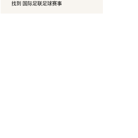
找到 国际足联足球赛事