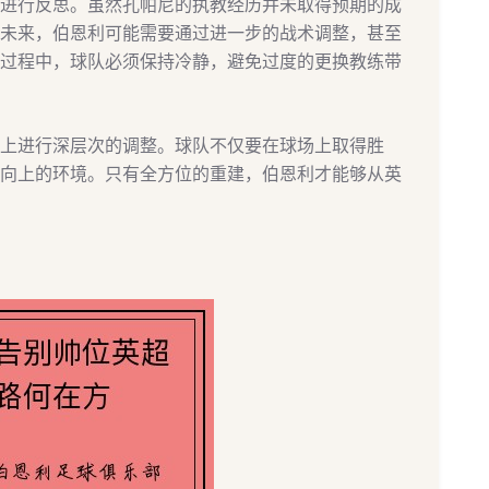
进行反思。虽然孔帕尼的执教经历并未取得预期的成
未来，伯恩利可能需要通过进一步的战术调整，甚至
过程中，球队必须保持冷静，避免过度的更换教练带
上进行深层次的调整。球队不仅要在球场上取得胜
向上的环境。只有全方位的重建，伯恩利才能够从英