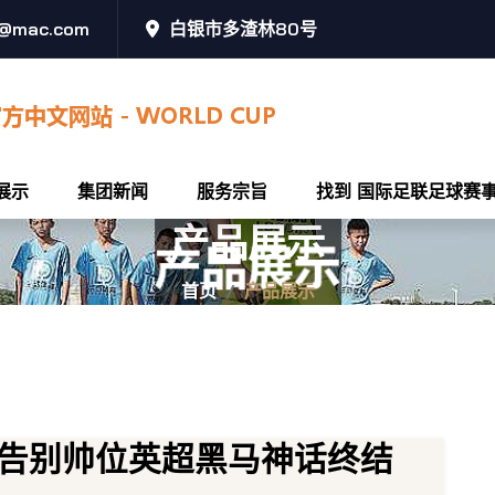
d@mac.com
白银市多渣林80号
展示
集团新闻
服务宗旨
找到 国际足联足球赛
产品展示
首页
产品展示
告别帅位英超黑马神话终结