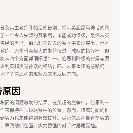
暴及其主教练孔帕尼的告别，揭示英超黑马神话的终
了一个令人失望的赛季后，未能成功保级，最终从英
曾经的黑马，伯恩利在过去的赛季中表现突出，但本
教练，原本带着极大的期待接过了球队的指挥棒，但
将从四个方面详细阐述：一、伯恩利降级的背景与原
恩利英超黑马神话的终结；四、未来重建的前路何
地了解伯恩利的现状及未来发展方向。
与原因
积累的问题爆发的结果。在英超的竞争中，伯恩利一
作来保持在顶级联赛中的位置。然而，随着时间的推
硬实力也未能得到有效提升。尽管伯恩利拥有坚实的
，导致他们在面对实力更强的对手时屡屡受挫。