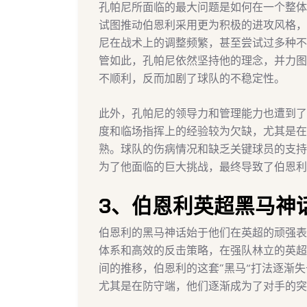
孔帕尼所面临的最大问题是如何在一个整体
试图推动伯恩利采用更为积极的进攻风格，
尼在战术上的调整频繁，甚至尝试过多种不
管如此，孔帕尼依然坚持他的理念，并力图
不顺利，反而加剧了球队的不稳定性。
此外，孔帕尼的领导力和管理能力也遭到了
度和临场指挥上的经验较为欠缺，尤其是在
熟。球队的伤病情况和缺乏关键球员的支持
为了他面临的巨大挑战，最终导致了伯恩利
3、伯恩利英超黑马神
伯恩利的黑马神话始于他们在英超的顽强表
体系和高效的反击策略，在强队林立的英超
间的推移，伯恩利的这套“黑马”打法逐渐
尤其是在防守端，他们逐渐成为了对手的突