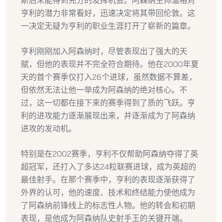
斯后未能得到充分的发挥机会。阿森纳主帅温格对
亨利的潜力非常看好，迅速决定将其带回伦敦。这
一决定无疑为亨利的职业生涯打开了崭新的篇章。
亨利刚刚加入阿森纳时，尽管表现出了强大的天
赋，但他的表现并不完全符合期待。他在2000年夏
天的首个赛季仅打入26个进球，虽然数据不算差，
但依然无法让他一举成为阿森纳的绝对核心。不
过，这一切都在接下来的赛季得到了质的飞跃。亨
利的进攻能力逐渐展现出来，并逐渐成为了阿森纳
进攻的发动机。
特别是在2002赛季，亨利不仅帮助阿森纳夺得了英
超冠军，还打入了多达24粒联赛进球，成为英超的
最佳射手。在那个赛季中，亨利的表现逐渐获得了
外界的认可，他的速度、技术和终结能力使他成为
了阿森纳前锋线上的标志性人物。他的转会和初期
表现，是他成为阿森纳队史射手王的关键开端。