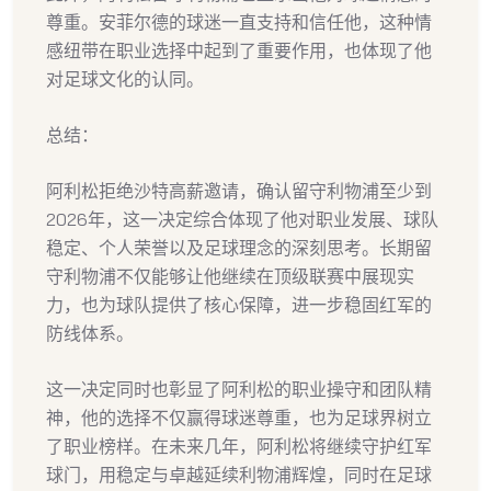
尊重。安菲尔德的球迷一直支持和信任他，这种情
感纽带在职业选择中起到了重要作用，也体现了他
对足球文化的认同。
总结：
阿利松拒绝沙特高薪邀请，确认留守利物浦至少到
2026年，这一决定综合体现了他对职业发展、球队
稳定、个人荣誉以及足球理念的深刻思考。长期留
守利物浦不仅能够让他继续在顶级联赛中展现实
力，也为球队提供了核心保障，进一步稳固红军的
防线体系。
这一决定同时也彰显了阿利松的职业操守和团队精
神，他的选择不仅赢得球迷尊重，也为足球界树立
了职业榜样。在未来几年，阿利松将继续守护红军
球门，用稳定与卓越延续利物浦辉煌，同时在足球