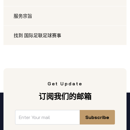
服务宗旨
找到 国际足联足球赛事
Get Update
订阅我们的邮箱
Subscribe