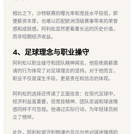
相比之下，沙特联赛的曝光率和竞技水平较低，即
便薪资丰厚，也难以匹配欧洲顶级赛事带来的荣誉
感和成就感。阿利松显然更看重长远的历史价值，
而非短期经济收益。
4、足球理念与职业操守
阿利松以职业操守和团队精神闻名，他拒绝高薪邀
请的行为体现了对足球理念的坚持。对于他而言，
职业不仅是谋生手段，更是责任和信念的体现。
阿利松的选择还传递了正面信息：在现代足球中，
经济利益虽重要，但竞技精神、团队忠诚和球迷情
感同样不可忽视。他通过实际行动，为年轻球员树
立了榜样。
此外，阿利松留守利物浦也显示出他对球迷情感的