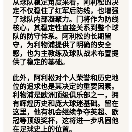
从球队稳定角度来看，阿利松的决
定不仅稳住了红军后防线，也增强
了球队内部凝聚力。门将作为防线
核心，其稳定性直接关系到整个球
队的防守体系。阿利松的长期留
守，为利物浦提供了明确的安全
感，也为主教练及球队战术布置提
供了稳定的基础。
此外，阿利松对个人荣誉和历史地
位的追求也是其决定的重要因素。
利物浦是欧洲顶级俱乐部之一，拥
有辉煌历史和庞大球迷基础。留在
这里，他有机会继续争夺英超、欧
冠等顶级奖杯，这将进一步巩固他
在足球史上的位置。