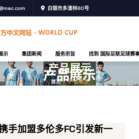
d@mac.com
白银市多渣林80号
展示
集团新闻
服务宗旨
找到 国际足联足球赛
产品展示
首页
产品展示
携手加盟多伦多FC引发新一