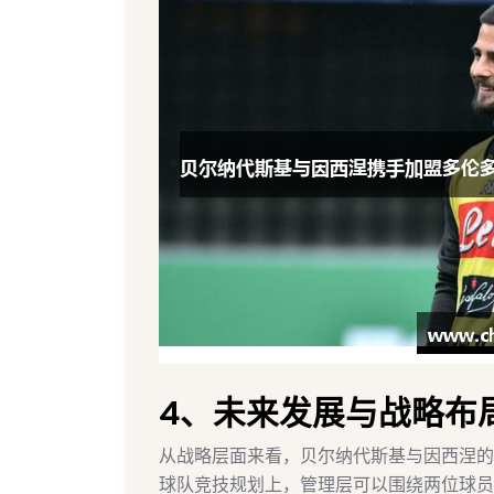
4、未来发展与战略布
从战略层面来看，贝尔纳代斯基与因西涅的
球队竞技规划上，管理层可以围绕两位球员