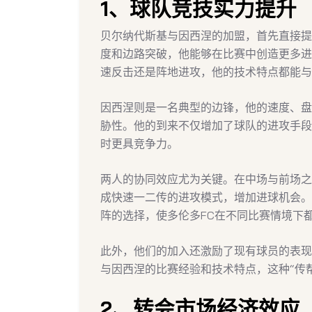
1、球队竞技实力提升
贝尔纳代斯基与因西涅的加盟，首先直接提
度和边路突破，他能够在比赛中创造更多进
速反击还是阵地进攻，他的技术特点都能与
因西涅则是一名典型的边锋，他的速度、盘
胁性。他的到来不仅增加了球队的进攻手段
时更具竞争力。
两人的协同效应尤为关键。在中场与前场之
成快速一二传的进攻模式，增加进球机会。
阵的选择，使多伦多FC在不同比赛情境下
此外，他们的加入还激励了现有球员的表现
与因西涅的比赛经验和技术特点，这种“传
2、转会市场经济效应