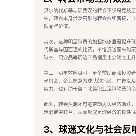
贝尔纳代斯基与因西涅的转会不仅是竞技层
先，转会本身涉及高额的转会费和薪资，这
队品牌价值。
其次，这种明星球员的加盟能够显著提升球
代斯基与因西涅的比赛，不惜远道而来购票
球衣、纪念品等周边产品销量也会随之上升
第三，明星效应吸引了更多赞助商和投资者
光机会，企业愿意为球队的冠名、广告以及
实力，也有助于整个北美职业足球联赛的商
此外，转会热潮还可能带动周边经济活跃，
迷消费中获益，从而形成足球经济的良性循
3、球迷文化与社会反