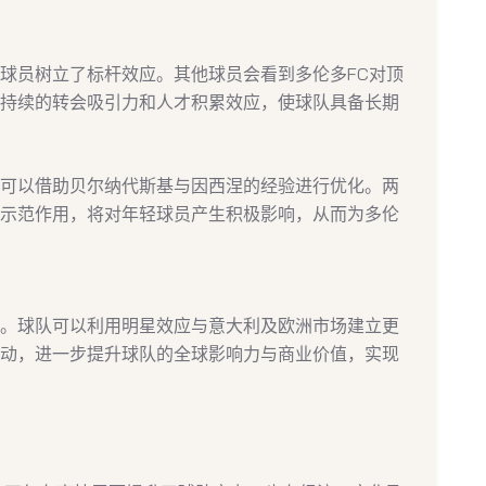
球员树立了标杆效应。其他球员会看到多伦多FC对顶
持续的转会吸引力和人才积累效应，使球队具备长期
可以借助贝尔纳代斯基与因西涅的经验进行优化。两
示范作用，将对年轻球员产生积极影响，从而为多伦
。球队可以利用明星效应与意大利及欧洲市场建立更
动，进一步提升球队的全球影响力与商业价值，实现