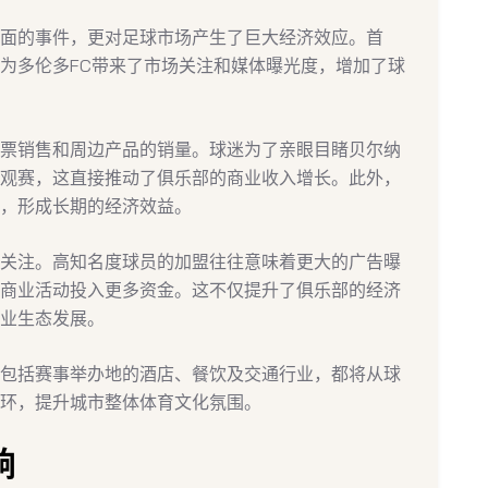
面的事件，更对足球市场产生了巨大经济效应。首
为多伦多FC带来了市场关注和媒体曝光度，增加了球
票销售和周边产品的销量。球迷为了亲眼目睹贝尔纳
观赛，这直接推动了俱乐部的商业收入增长。此外，
，形成长期的经济效益。
关注。高知名度球员的加盟往往意味着更大的广告曝
商业活动投入更多资金。这不仅提升了俱乐部的经济
业生态发展。
包括赛事举办地的酒店、餐饮及交通行业，都将从球
环，提升城市整体体育文化氛围。
响