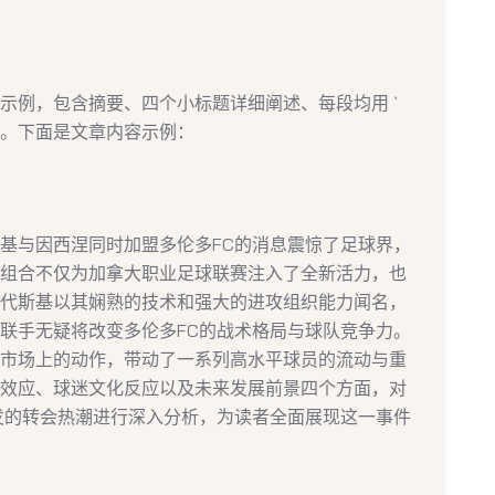
示例，包含摘要、四个小标题详细阐述、每段均用 `
左右。下面是文章内容示例：
基与因西涅同时加盟多伦多FC的消息震惊了足球界，
组合不仅为加拿大职业足球联赛注入了全新活力，也
代斯基以其娴熟的技术和强大的进攻组织能力闻名，
联手无疑将改变多伦多FC的战术格局与球队竞争力。
市场上的动作，带动了一系列高水平球员的流动与重
效应、球迷文化反应以及未来发展前景四个方面，对
发的转会热潮进行深入分析，为读者全面展现这一事件