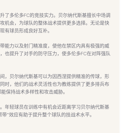
升了多伦多FC的竞技实力。贝尔纳代斯基擅长中场调
攻机会，为球队的整体战术提供更多选择。无论是快
现有球员形成良好互补。
带能力以及射门精准度，使他在禁区内具有极强的威
，也提升了对手的防守压力，使多伦多FC在对阵强队
间，贝尔纳代斯基可以为因西涅提供精准的传球，形
同时，他们的战术灵活性也为教练提供了更多排兵布
都能保持战术多样性和攻击威胁。
。年轻球员在训练中有机会近距离学习贝尔纳代斯基
帮带”效应有助于提升整个球队的技战术水平。