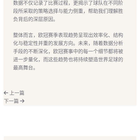
数据不仅记录了比赛过程，更揭示了球队在不同阶
段所采取的策略选择与能力侧重，帮助我们理解胜
负背后的深层原因。
整体而言，欧冠赛季表现趋势呈现出效率化、结构
化与稳定性并重的发展方向。未来，随着数据分析
手段的不断深化，欧冠赛事中的每一个细节都将被
进一步量化，而这些趋势也将持续塑造世界足球的
最高舞台。
上一篇
下一篇