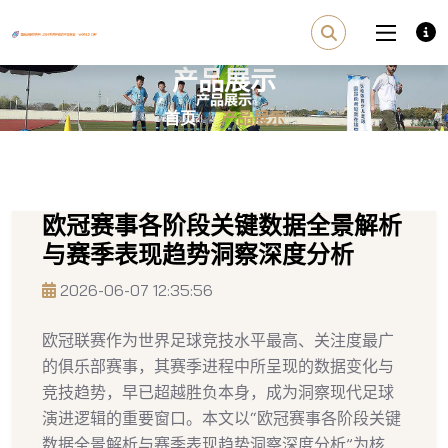
产品展示
首页
产品展示
欧冠赛事各阶段关键数据全景解析
与赛季表现趋势洞察深度分析
2026-06-07 12:35:56
欧冠联赛作为世界足球竞技水平最高、关注度最广
的俱乐部赛事，其赛季进程中所呈现的数据变化与
竞技趋势，早已超越胜负本身，成为洞察现代足球
演进逻辑的重要窗口。本文以“欧冠赛事各阶段关键
数据全景解析与赛季表现趋势洞察深度分析”为核