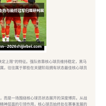
决定上限”的特征。强队依靠核心球员维持稳定，黑马
属，往往属于那些在关键阶段拥有状态最佳核心球员
，而是一场围绕核心球员状态展开的深度博弈。从战
精神层面的引领作用，核心球员始终处在赛事发展的