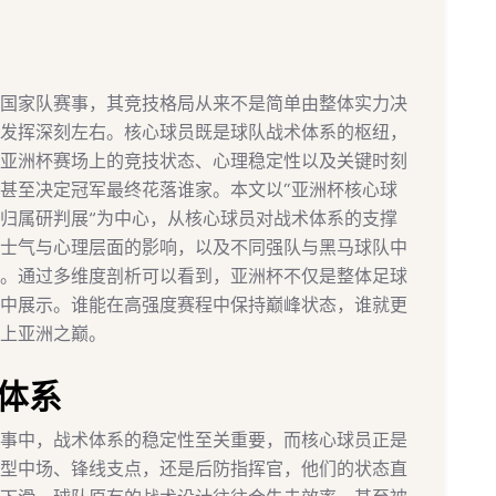
国家队赛事，其竞技格局从来不是简单由整体实力决
发挥深刻左右。核心球员既是球队战术体系的枢纽，
亚洲杯赛场上的竞技状态、心理稳定性以及关键时刻
甚至决定冠军最终花落谁家。本文以“亚洲杯核心球
归属研判展”为中心，从核心球员对战术体系的支撑
士气与心理层面的影响，以及不同强队与黑马球队中
。通过多维度剖析可以看到，亚洲杯不仅是整体足球
中展示。谁能在高强度赛程中保持巅峰状态，谁就更
上亚洲之巅。
体系
事中，战术体系的稳定性至关重要，而核心球员正是
型中场、锋线支点，还是后防指挥官，他们的状态直