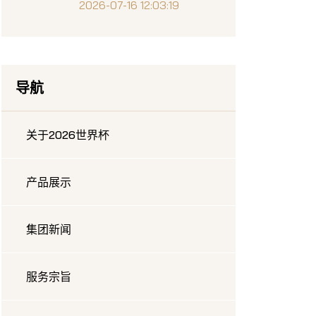
析战术博弈球星表现全
2026-07-16 12:03:19
面
导航
关于2026世界杯
产品展示
集团新闻
服务宗旨