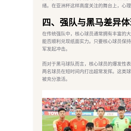
绪。在亚洲杯这样高度关注的舞台上，心理
四、强队与黑马差异体
在传统强队中，核心球员通常拥有丰富的大
能否顺利兑现纸面实力。只要核心球员保持
军发起冲击。
而对于黑马球队而言，核心球员的爆发性表
两名球员在短时间内打出超常发挥。这类球
被充分激活。