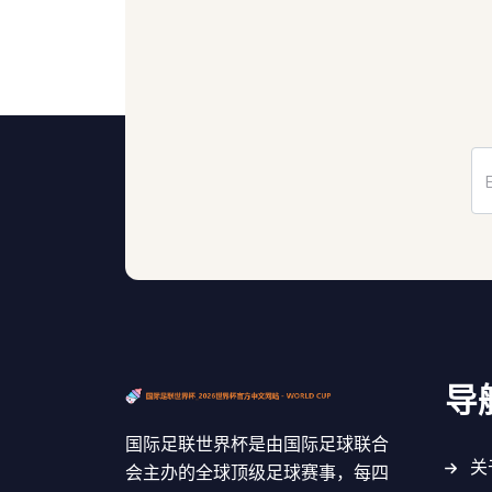
导
国际足联世界杯是由国际足球联合
关
会主办的全球顶级足球赛事，每四