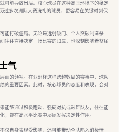
就可能导致出局。核心球员在这种高压环境下的稳定
经历过多次洲际大赛洗礼的球员，更容易在关键时刻保
可能打破僵局。无论是远射破门、个人突破制造杀
间往往直接决定一场比赛的归属，也深刻影响着整届
士气
层面的领袖。在亚洲杯这样跨越数周的赛事中，球队
绩的重要因素。此时，核心球员的态度和表现，会对
果能够通过积极跑动、强硬对抗或鼓舞队友，往往能
化，却在高水平比赛中屡屡发挥决定性作用。
不仅自身表现受影响，还可能带动全队陷入消极情