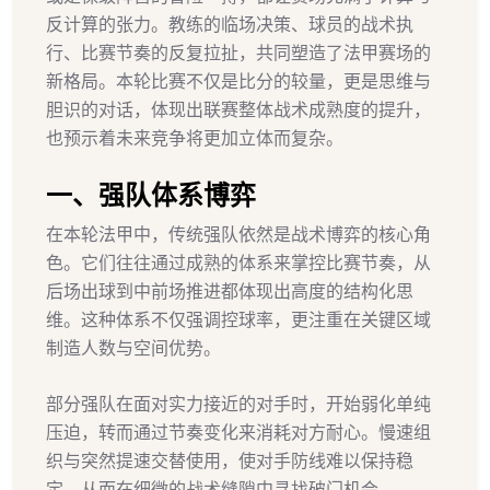
反计算的张力。教练的临场决策、球员的战术执
行、比赛节奏的反复拉扯，共同塑造了法甲赛场的
新格局。本轮比赛不仅是比分的较量，更是思维与
胆识的对话，体现出联赛整体战术成熟度的提升，
也预示着未来竞争将更加立体而复杂。
一、强队体系博弈
在本轮法甲中，传统强队依然是战术博弈的核心角
色。它们往往通过成熟的体系来掌控比赛节奏，从
后场出球到中前场推进都体现出高度的结构化思
维。这种体系不仅强调控球率，更注重在关键区域
制造人数与空间优势。
部分强队在面对实力接近的对手时，开始弱化单纯
压迫，转而通过节奏变化来消耗对方耐心。慢速组
织与突然提速交替使用，使对手防线难以保持稳
定，从而在细微的战术缝隙中寻找破门机会。