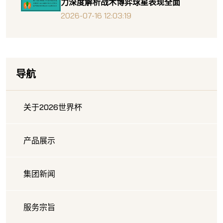
力深度解析战术博弈球星表现全面
2026-07-16 12:03:19
导航
关于2026世界杯
产品展示
集团新闻
服务宗旨