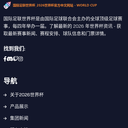
国际足联世界杯是由国际足球联合会主办的全球顶级足球赛
事，每四年举办一届。了解最新的 2026 年世界杯资讯 - 获
取最新赛事新闻、赛程安排、球队信息和门票详情。
找到我们:
导航
关于2026世界杯
产品展示
集团新闻