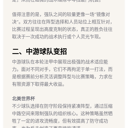
值得注意的是，强队之间的较量更像一场“镜像对
决”。双方往往在阵型选择和人员站位上相互针对，
比赛过程呈现出高度克制的状态，真正的胜负往往
取决于一次成功的战术执行或个人灵光乍现。
二、中游球队变招
中游球队在本轮法甲中展现出极强的战术适应能
力。面对不同对手，它们不再拘泥于单一打法，而
是根据赛前分析灵活调整阵型与比赛策略，力求在
有限资源下取得最大收益。
北美世界杯
不少球队选择在防守阶段保持紧凑阵型，通过压缩
中路空间来限制强队的组织核心。这种策略虽然牺
牲了一定的进攻流畅度，但有效提高了防守成功