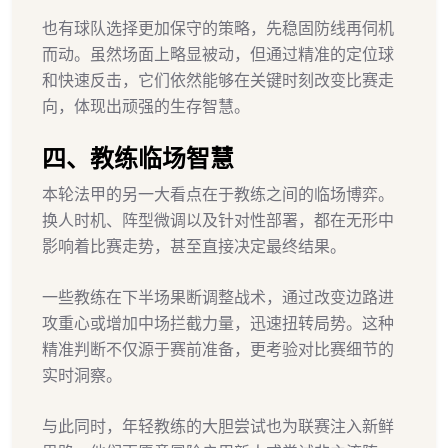
也有球队选择更加保守的策略，先稳固防线再伺机
而动。虽然场面上略显被动，但通过精准的定位球
和快速反击，它们依然能够在关键时刻改变比赛走
向，体现出顽强的生存智慧。
四、教练临场智慧
本轮法甲的另一大看点在于教练之间的临场博弈。
换人时机、阵型微调以及针对性部署，都在无形中
影响着比赛走势，甚至直接决定最终结果。
一些教练在下半场果断调整战术，通过改变边路进
攻重心或增加中场拦截力量，迅速扭转局势。这种
精准判断不仅源于赛前准备，更考验对比赛细节的
实时洞察。
与此同时，年轻教练的大胆尝试也为联赛注入新鲜