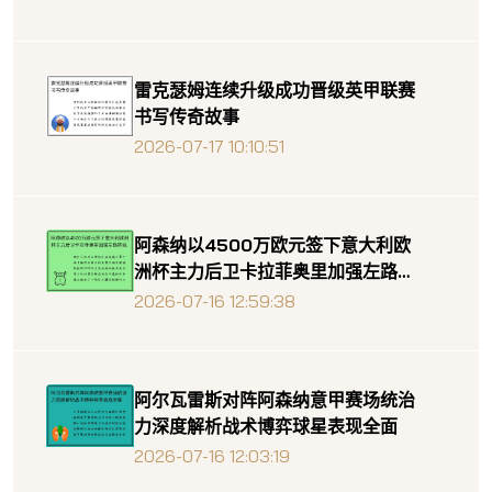
雷克瑟姆连续升级成功晋级英甲联赛
书写传奇故事
2026-07-17 10:10:51
阿森纳以4500万欧元签下意大利欧
洲杯主力后卫卡拉菲奥里加强左路防
线
2026-07-16 12:59:38
阿尔瓦雷斯对阵阿森纳意甲赛场统治
力深度解析战术博弈球星表现全面
2026-07-16 12:03:19