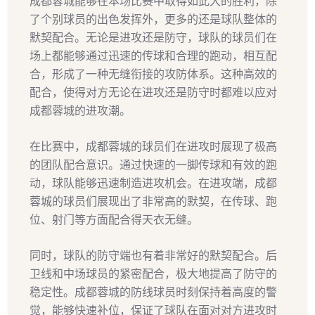
成都蓉城能够在本场比赛中取得如此大的胜利，除
了个别球员的出色发挥外，更多的还是球队整体的
默契配合。无论是进攻还是防守，球队的球员们在
场上都能够通过迅速的传球和合理的跑动，相互配
合，形成了一种无缝衔接的攻防体系。这种高效的
配合，使得对方无论在进攻还是防守时都难以应对
成都蓉城的进攻潮。
在比赛中，成都蓉城的球员们在进攻时展现了极高
的团队配合意识。通过快速的一脚传球和有效的跑
动，球队能够迅速制造进攻机会。在进攻端，成都
蓉城的球员们展现出了非常高的默契，在传球、跑
位、射门等方面配合得天衣无缝。
同时，球队的防守端也有着非常好的默契配合。后
卫线和中场球员的紧密配合，极大地提高了防守的
稳定性。成都蓉城的防线球员时刻保持着高度的警
觉，能够快速补位，保证了球队在面对对方进攻时