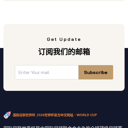
Get Update
订阅我们的邮箱
Subscribe