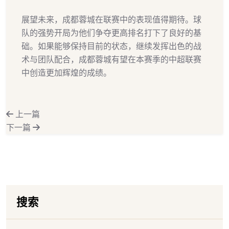
展望未来，成都蓉城在联赛中的表现值得期待。球
队的强势开局为他们争夺更高排名打下了良好的基
础。如果能够保持目前的状态，继续发挥出色的战
术与团队配合，成都蓉城有望在本赛季的中超联赛
中创造更加辉煌的成绩。
上一篇
下一篇
搜索