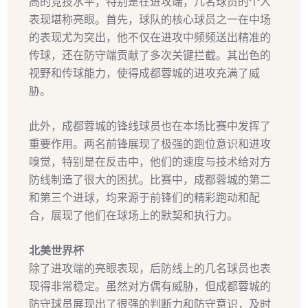
高的竞技水平，特别是在进攻端，几名球员的个人
表现堪称亮眼。首先，球队的核心球员之一在中场
的表现尤为突出，他不仅在进攻中频频送出精准的
传球，还在防守端贡献了多次关键拦截。其出色的
视野和传球能力，使得成都蓉城的进攻充满了威
胁。
此外，成都蓉城的锋线球员也在本场比赛中发挥了
重要作用。两名前锋展现了极强的跑位意识和进攻
嗅觉，特别是在反击中，他们的速度与技术给对方
防线制造了很大的困扰。比赛中，成都蓉城的第二
和第三个进球，均来源于前锋们的精彩跑动和配
合，展现了他们在球场上的默契和执行力。
北美世界杯
除了进攻端的亮眼表现，后防线上的几名球员也表
现得非常稳定。虽然对方偶有威胁，但成都蓉城的
防守球员展现出了很强的判断力和防守意识，及时