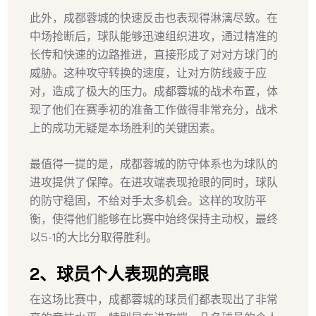
此外，成都蓉城的快速反击也表现得淋漓尽致。在
中场抢断后，球队能够迅速组织进攻，通过精准的
长传和快速的边路推进，直接形成了对对方球门的
威胁。这种攻守转换的速度，让对方防线疲于应
对，造成了极大的压力。成都蓉城的战术布置，体
现了他们在赛季初的准备工作做得非常充分，战术
上的成功无疑是本场胜利的关键因素。
最值得一提的是，成都蓉城的防守体系也为球队的
进攻提供了保障。在进攻端表现抢眼的同时，球队
的防守稳固，不给对手太多机会。这样的攻防平
衡，使得他们能够在比赛中始终保持主动权，最终
以5-1的大比分取得胜利。
2、球员个人表现的亮眼
在这场比赛中，成都蓉城的球员们都表现出了非常