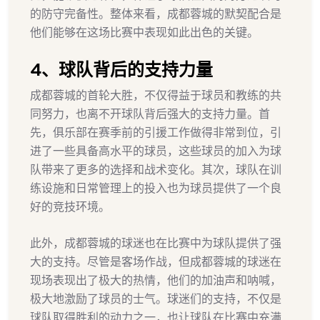
的防守完备性。整体来看，成都蓉城的默契配合是
他们能够在这场比赛中表现如此出色的关键。
4、球队背后的支持力量
成都蓉城的首轮大胜，不仅得益于球员和教练的共
同努力，也离不开球队背后强大的支持力量。首
先，俱乐部在赛季前的引援工作做得非常到位，引
进了一些具备高水平的球员，这些球员的加入为球
队带来了更多的选择和战术变化。其次，球队在训
练设施和日常管理上的投入也为球员提供了一个良
好的竞技环境。
此外，成都蓉城的球迷也在比赛中为球队提供了强
大的支持。尽管是客场作战，但成都蓉城的球迷在
现场表现出了极大的热情，他们的加油声和呐喊，
极大地激励了球员的士气。球迷们的支持，不仅是
球队取得胜利的动力之一，也让球队在比赛中充满