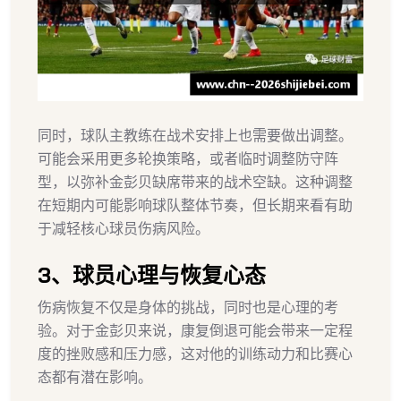
同时，球队主教练在战术安排上也需要做出调整。
可能会采用更多轮换策略，或者临时调整防守阵
型，以弥补金彭贝缺席带来的战术空缺。这种调整
在短期内可能影响球队整体节奏，但长期来看有助
于减轻核心球员伤病风险。
3、球员心理与恢复心态
伤病恢复不仅是身体的挑战，同时也是心理的考
验。对于金彭贝来说，康复倒退可能会带来一定程
度的挫败感和压力感，这对他的训练动力和比赛心
态都有潜在影响。