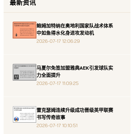
最新资讯
鲍姆加特纳在奥地利国家队战术体系
中如鱼得水化身进攻发动机
2026-07-17 12:06:29
马夏尔免签加盟雅典AEK引发球队实
力全面提升
2026-07-17 11:09:25
雷克瑟姆连续升级成功晋级英甲联赛
书写传奇故事
2026-07-17 10:10:51