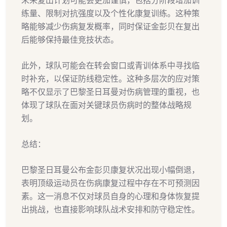
练量、限制对抗强度以及个性化康复训练。这种策
略能够减少伤病复发概率，同时保证金彭贝在复出
后能够保持最佳竞技状态。
此外，球队可能会在转会窗口或青训体系中寻找临
时补充，以保证防线稳定性。这种多层次的应对策
略不仅显示了巴黎圣日耳曼对伤病管理的重视，也
体现了球队在面对关键球员伤病时的整体战略规
划。
总结：
巴黎圣日耳曼公布金彭贝康复状况出现小幅倒退，
表明顶级运动员在伤病康复过程中存在不可预测因
素。这一消息不仅对球员自身的心理和身体恢复提
出挑战，也直接影响球队战术安排和防守稳定性。