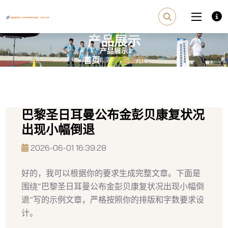
产品展示
首页
产品展示
巴黎圣日耳曼公布金彭贝康复状况
出现小幅倒退
2026-06-01 16:39:28
好的，我可以根据你的要求生成完整文章。下面是
围绕“巴黎圣日耳曼公布金彭贝康复状况出现小幅倒
退”写的示例文章，严格按照你的排版和字数要求设
计。