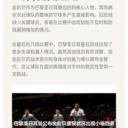
金彭贝作为巴黎圣日耳曼后防的核心人物，其伤病
状况对球队的整体防守体系产生直接影响。后防线
缺少关键球员，容易在比赛中出现协防不及时和防
线漏洞增加的情况。
在最近的几场比赛中，巴黎圣日耳曼后防线出现了
更多失误和漏人情况。虽然其他球员有所顶替，但
金彭贝的战术意识和身体对抗能力难以被完全替
代，这让球队在面对高强度对手时的稳定性受到一
定挑战。