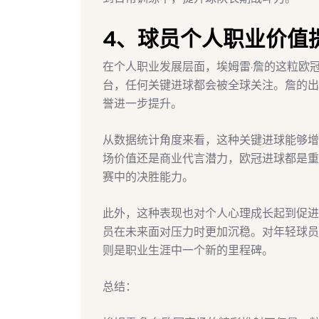
4、球员个人职业价值
在个人职业发展层面，埃姆雷·詹的这粒欧
台，任何关键进球都会被全球关注。詹的出
誉进一步提升。
从数据统计角度来看，这种关键进球能够增
场价值还是商业代言潜力，欧冠进球都是重
赛中的决胜能力。
此外，这种表现也对个人心理成长起到促进
员在未来面对压力时更加沉稳。对年轻球员
则是职业生涯中一个新的里程碑。
总结：