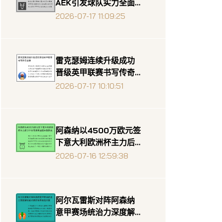
AEK引发球队实力全面
提升
2026-07-17 11:09:25
雷克瑟姆连续升级成功
晋级英甲联赛书写传奇
故事
2026-07-17 10:10:51
阿森纳以4500万欧元签
下意大利欧洲杯主力后
卫卡拉菲奥里加强左路
2026-07-16 12:59:38
防线
阿尔瓦雷斯对阵阿森纳
意甲赛场统治力深度解