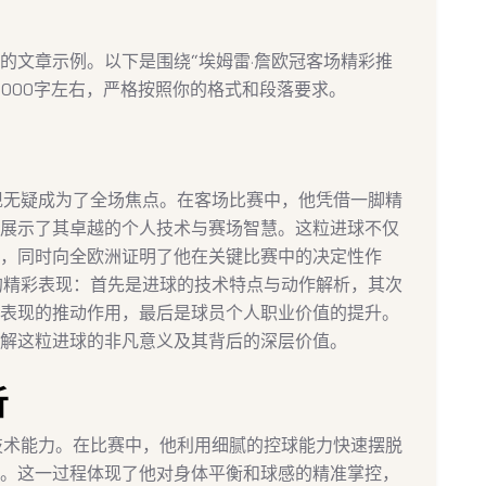
的文章示例。以下是围绕“埃姆雷·詹欧冠客场精彩推
000字左右，严格按照你的格式和段落要求。
现无疑成为了全场焦点。在客场比赛中，他凭借一脚精
展示了其卓越的个人技术与赛场智慧。这粒进球不仅
，同时向全欧洲证明了他在关键比赛中的决定性作
的精彩表现：首先是进球的技术特点与动作解析，其次
表现的推动作用，最后是球员个人职业价值的提升。
解这粒进球的非凡意义及其背后的深层价值。
析
技术能力。在比赛中，他利用细腻的控球能力快速摆脱
。这一过程体现了他对身体平衡和球感的精准掌控，