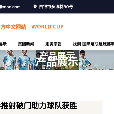
d@mac.com
白银市多渣林80号
展示
集团新闻
服务宗旨
找到 国际足联足球赛
产品展示
首页
产品展示
彩推射破门助力球队获胜