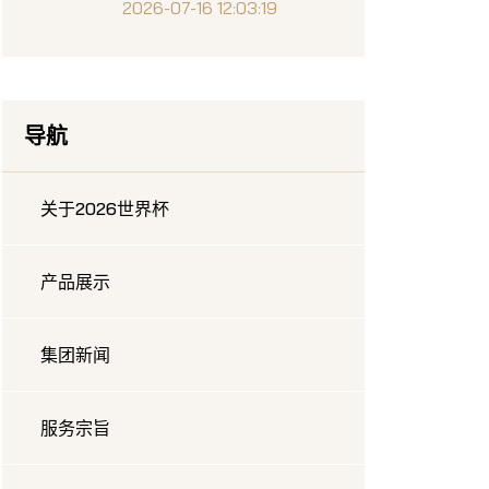
析战术博弈球星表现全
2026-07-16 12:03:19
面
导航
关于2026世界杯
产品展示
集团新闻
服务宗旨