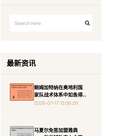
最新资讯
鲍姆加特纳在奥地利国
家队战术体系中如鱼得
水化身进攻发动机
2026-07-17 12:06:29
马夏尔免签加盟雅典