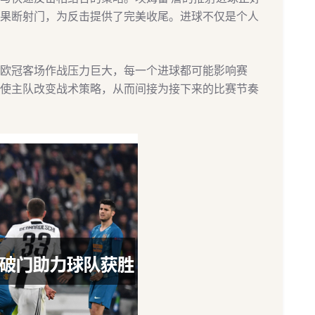
果断射门，为反击提供了完美收尾。进球不仅是个人
欧冠客场作战压力巨大，每一个进球都可能影响赛
使主队改变战术策略，从而间接为接下来的比赛节奏