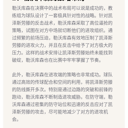
勒沃库森在决赛中的战术布局可以说是成功的，教
练组为球队设计了一套极具针对性的战略。针对凯
泽斯劳滕的反击战术，勒沃库森采取了高位逼抢的
策略，试图在对方中场就切断他们的进攻组织。通
过频繁的前场压迫，勒沃库森有效地压制了凯泽斯
劳滕的进攻火力，并且在反击中给予了对方极大的
压力。这样的战术安排让凯泽斯劳滕始终未能找到
破绽，勒沃库森也在比赛中牢牢掌握了节奏。
此外，勒沃库森在进攻端的策略也非常成功。球队
通过高效的传球配合和空间的利用，将凯泽斯劳滕
的防线撕开多次。特别是通过边路的突破和前锋的
跑动，勒沃库森不断制造进攻威胁。在防守端，勒
沃库森通过密集的防守站位和迅速的反击应对了凯
泽斯劳滕的攻击，尽可能地减少了对方的进攻机
会。