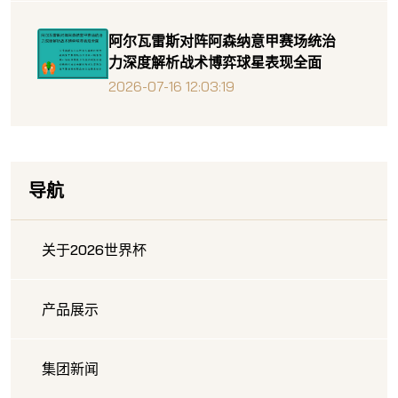
阿尔瓦雷斯对阵阿森纳意甲赛场统治
力深度解析战术博弈球星表现全面
2026-07-16 12:03:19
导航
关于2026世界杯
产品展示
集团新闻