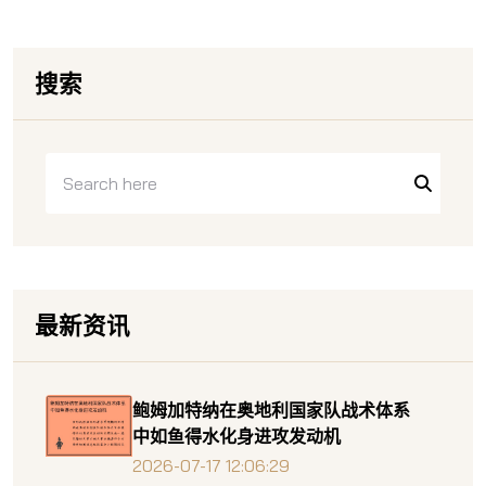
搜索
最新资讯
鲍姆加特纳在奥地利国家队战术体系
中如鱼得水化身进攻发动机
2026-07-17 12:06:29