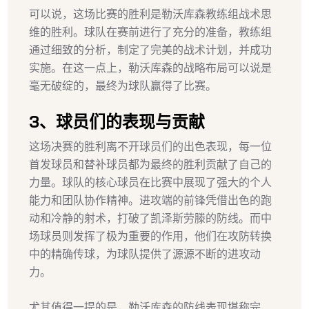
可以说，这场比赛的胜利是勒沃库森教练组战术思
维的胜利。球队在赛前进行了充分的准备，教练组
通过细致的分析，制定了完美的战术计划，并成功
实施。在这一点上，勒沃库森的战略布局可以说是
毫无破绽的，最终为球队赢得了比赛。
3、球员们的表现与贡献
这场决赛的胜利离不开球员们的出色表现，每一位
首发球员和替补球员都为最终的胜利贡献了自己的
力量。球队的核心球员在比赛中展现了强大的个人
能力和团队协作精神。进攻端的前锋凭借出色的跑
动和冷静的射术，打破了凯泽斯劳滕的防线。而中
场球员则发挥了极为重要的作用，他们在攻防转换
中的精确传球，为球队提供了源源不断的进攻动
力。
尤其值得一提的是，勒沃库森的防线表现堪称完