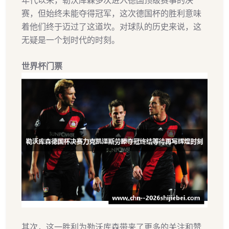
年代以来，勒沃库森多次进入德国顶级赛事的决
赛，但始终未能夺得冠军，这次德国杯的胜利意味
着他们终于迈过了这道坎。对球队的历史来说，这
无疑是一个划时代的时刻。
世界杯门票
其次，这一胜利为勒沃库森带来了更多的关注和赞