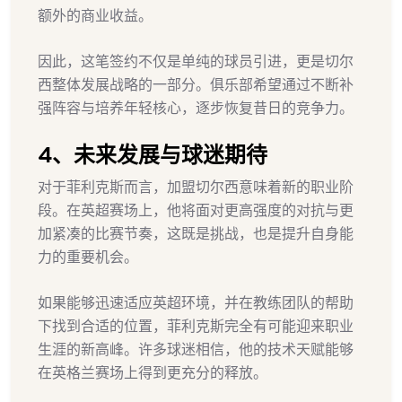
额外的商业收益。
因此，这笔签约不仅是单纯的球员引进，更是切尔
西整体发展战略的一部分。俱乐部希望通过不断补
强阵容与培养年轻核心，逐步恢复昔日的竞争力。
4、未来发展与球迷期待
对于菲利克斯而言，加盟切尔西意味着新的职业阶
段。在英超赛场上，他将面对更高强度的对抗与更
加紧凑的比赛节奏，这既是挑战，也是提升自身能
力的重要机会。
如果能够迅速适应英超环境，并在教练团队的帮助
下找到合适的位置，菲利克斯完全有可能迎来职业
生涯的新高峰。许多球迷相信，他的技术天赋能够
在英格兰赛场上得到更充分的释放。