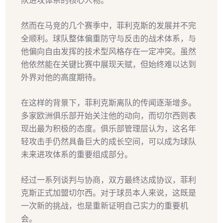
队进攻体系的核心人物。
然而在马竞的几个赛季中，菲利克斯的发展并不完
全顺利。球队整体偏重防守与反击的战术体系，与
他偏向自由发挥的技术型风格存在一定冲突。虽然
他依然能在关键比赛中展现天赋，但始终难以达到
外界对他的高度期待。
在这样的背景下，菲利克斯离队的传闻逐渐增多。
多家欧洲俱乐部开始关注他的动向，而切尔西则表
现出最为积极的态度。俱乐部管理层认为，这名年
轻攻击手仍然具备巨大的成长空间，可以成为球队
未来进攻体系的重要组成部分。
经过一系列谈判与协商，双方最终达成协议，菲利
克斯正式加盟切尔西。对于球员本人来说，这既是
一次新的挑战，也是重新证明自己实力的重要机
会。