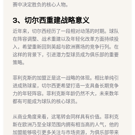
赛中决定胜负的核心人物。
3、切尔西重建战略意义
近年来，切尔西经历了一段相对动荡的时期。球队
在阵容调整、战术重建以及年轻化改革方面持续投
入，希望重新回到英超与欧洲赛场的竞争行列。在
这样的背景下，引进潜力型球员成为俱乐部的重要
策略。
菲利克斯的加盟正是这一战略的体现。相比单纯引
进成熟球星，切尔西更希望打造一支具备长期竞争
力的年轻阵容。菲利克斯年龄仍然不大，未来数年
都有可能成为球队的核心球员。
从商业角度来看，这笔转会同样具有价值。菲利克
斯在欧洲乃至全球范围内拥有相当高的人气，他的
加盟能够吸引更多关注与市场资源，为俱乐部带来