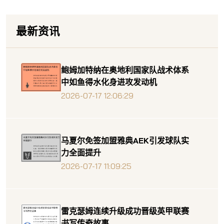
最新资讯
鲍姆加特纳在奥地利国家队战术体系
中如鱼得水化身进攻发动机
2026-07-17 12:06:29
马夏尔免签加盟雅典AEK引发球队实
力全面提升
2026-07-17 11:09:25
雷克瑟姆连续升级成功晋级英甲联赛
书写传奇故事