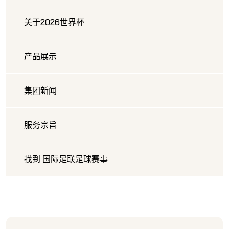
关于2026世界杯
产品展示
集团新闻
服务宗旨
找到 国际足联足球赛事