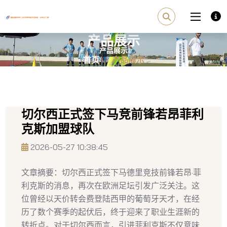
产品展示
首页
产品展示
切尔西正式签下马竞前锋若昂菲利
克斯加盟球队
2026-05-27 10:38:45
文章摘要：切尔西正式签下马德里竞技前锋若昂·菲
利克斯的消息，再次在欧洲足坛引发广泛关注。这
位曾经以天价转会费登陆西甲的葡萄牙天才，在经
历了数个赛季的起伏后，终于迎来了职业生涯新的
转折点。对于切尔西而言，引进菲利克斯不仅意味