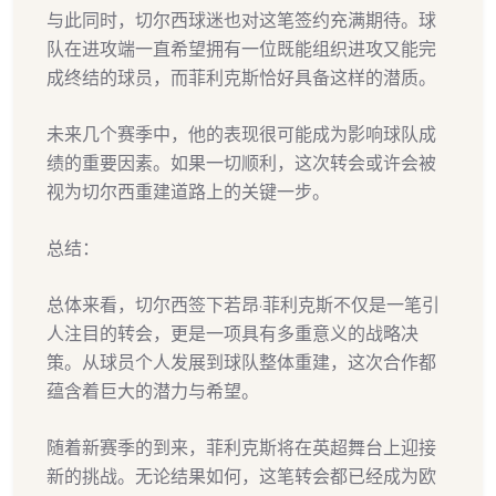
与此同时，切尔西球迷也对这笔签约充满期待。球
队在进攻端一直希望拥有一位既能组织进攻又能完
成终结的球员，而菲利克斯恰好具备这样的潜质。
未来几个赛季中，他的表现很可能成为影响球队成
绩的重要因素。如果一切顺利，这次转会或许会被
视为切尔西重建道路上的关键一步。
总结：
总体来看，切尔西签下若昂·菲利克斯不仅是一笔引
人注目的转会，更是一项具有多重意义的战略决
策。从球员个人发展到球队整体重建，这次合作都
蕴含着巨大的潜力与希望。
随着新赛季的到来，菲利克斯将在英超舞台上迎接
新的挑战。无论结果如何，这笔转会都已经成为欧