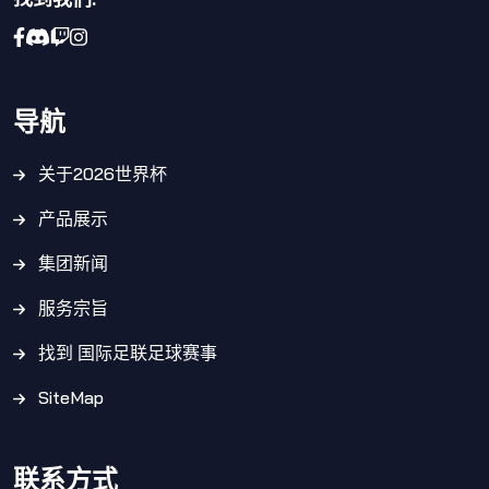
导航
关于2026世界杯
产品展示
集团新闻
服务宗旨
找到 国际足联足球赛事
SiteMap
联系方式