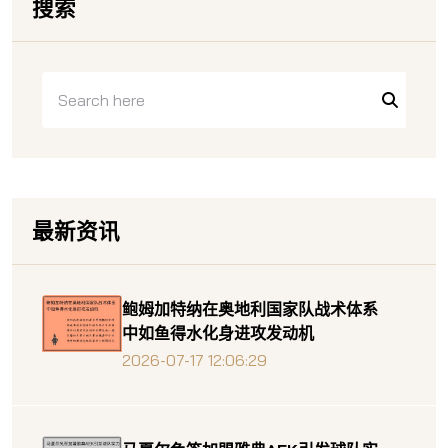
搜索
最新资讯
鲍姆加特纳在奥地利国家队战术体系
中如鱼得水化身进攻发动机
2026-07-17 12:06:29