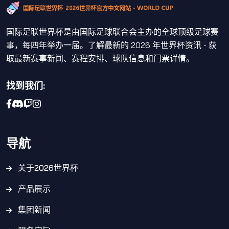
国际足联世界杯是由国际足球联合会主办的全球顶级足球赛
事，每四年举办一届。了解最新的 2026 年世界杯资讯 - 获
取最新赛事新闻、赛程安排、球队信息和门票详情。
找到我们:
导航
关于2026世界杯
产品展示
集团新闻