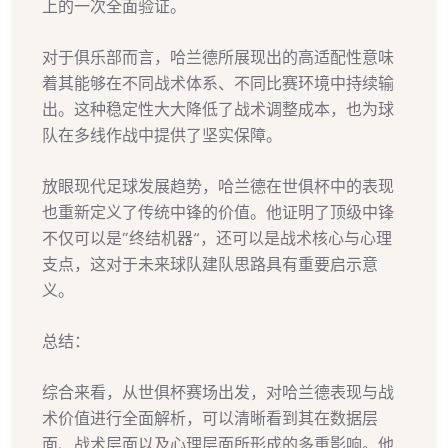
上的一次全面验证。
对于俱乐部而言，哈兰德所展现出的高适配性意味
着其能够在不同战术体系、不同比赛环境中持续输
出。这种稳定性大大降低了战术调整成本，也为球
队在多线作战中提供了坚实保障。
放眼现代足球发展趋势，哈兰德在世俱杯中的表现
也重新定义了传统中锋的价值。他证明了顶级中锋
不仅可以是“终结机器”，还可以是战术核心与心理
支点，这对于未来球队建队思路具有重要启示意
义。
总结：
综合来看，从世俱杯赛场出发，对哈兰德表现与战
术价值进行全面解析，可以清晰看到其在数据层
面、战术层面以及心理层面所形成的多重影响。他