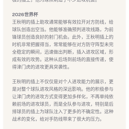
2026世界杯
王秋明的插上助攻通常能够有效拉开对方防线，给
球队创造出空当。他能够准确预判进攻线路，为前
锋球员创造良好的射门机会。此外，王秋明插上的
时机非常把握得当，常常能够在对方防守阵型未完
全稳定的瞬间，迅速做出判断，插入进攻区域，形
成有效的攻势。这种从后场到前场的直接传递，使
得津门虎的进攻更具突袭性。
王秋明的插上不仅仅是对个人进攻能力的展示，更
是对整个球队进攻风格的深远影响。他的积极参与
让津门虎的进攻方式变得更加多样化，不再单纯依
赖前场的进攻球员，而是全队参与进攻，特别是后
排球员的插上为球队注入了更多的不确定性。这种
战术的变化，给对手防线带来了很大的压力。