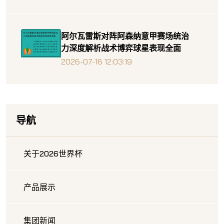
阿尔瓦雷斯对阵阿森纳意甲赛场统治
力深度解析战术博弈球星表现全面
2026-07-16 12:03:19
导航
关于2026世界杯
产品展示
集团新闻