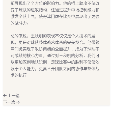
都展现出了全方位的影响力。他的插上助攻不仅改
变了球队的进攻结构，还通过提升中场控制能力和
激发全队士气，使得津门虎在比赛中展现出了更强
的战斗力。
总的来说，王秋明的表现不仅仅是个人技术的展
现，更是对球队整体战术体系的完美契合。他带领
津门虎实现了攻防两端的全面提升，成为了球队不
可或缺的核心力量。通过对王秋明的分析，我们可
以更加深刻地认识到，足球比赛中的胜利不仅仅依
赖于个人能力，更离不开团队之间的协作与整体战
术的执行。
上一篇
下一篇