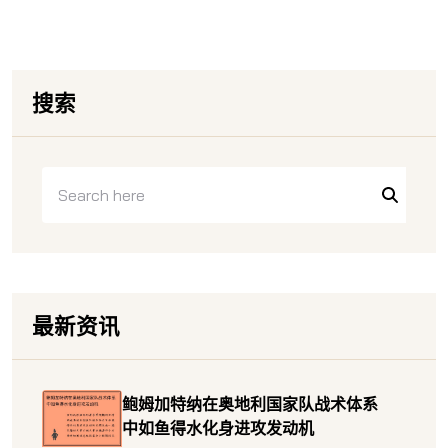
搜索
最新资讯
鲍姆加特纳在奥地利国家队战术体系
中如鱼得水化身进攻发动机