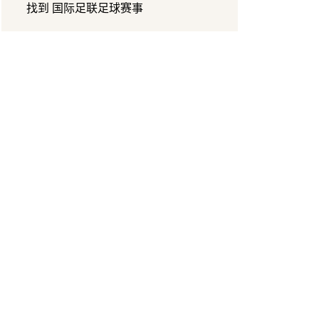
找到 国际足联足球赛事