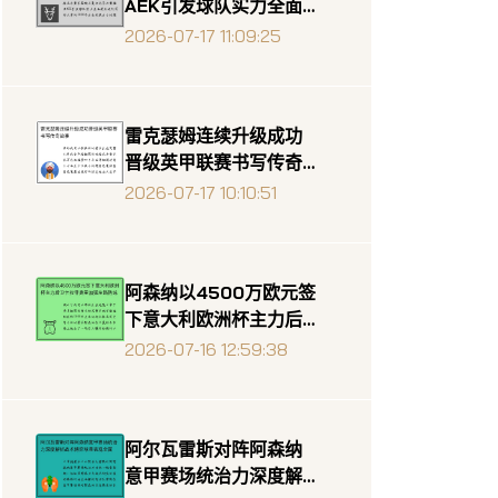
AEK引发球队实力全面
提升
2026-07-17 11:09:25
雷克瑟姆连续升级成功
晋级英甲联赛书写传奇
故事
2026-07-17 10:10:51
阿森纳以4500万欧元签
下意大利欧洲杯主力后
卫卡拉菲奥里加强左路
2026-07-16 12:59:38
防线
阿尔瓦雷斯对阵阿森纳
意甲赛场统治力深度解