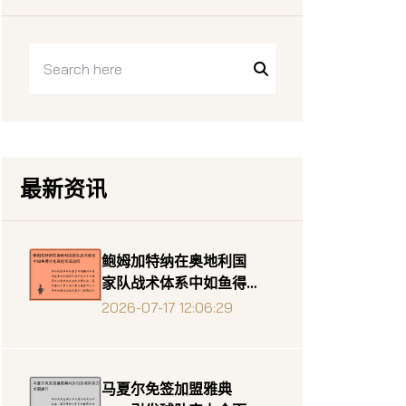
最新资讯
鲍姆加特纳在奥地利国
家队战术体系中如鱼得
水化身进攻发动机
2026-07-17 12:06:29
马夏尔免签加盟雅典