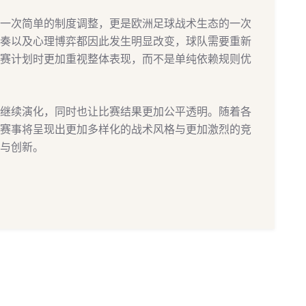
一次简单的制度调整，更是欧洲足球战术生态的一次
奏以及心理博弈都因此发生明显改变，球队需要重新
赛计划时更加重视整体表现，而不是单纯依赖规则优
继续演化，同时也让比赛结果更加公平透明。随着各
赛事将呈现出更加多样化的战术风格与更加激烈的竞
与创新。