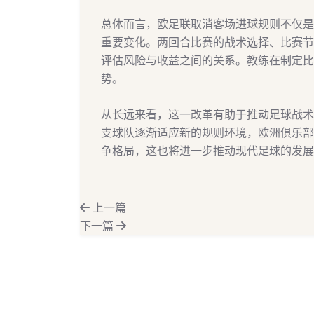
总体而言，欧足联取消客场进球规则不仅是
重要变化。两回合比赛的战术选择、比赛节
评估风险与收益之间的关系。教练在制定比
势。
从长远来看，这一改革有助于推动足球战术
支球队逐渐适应新的规则环境，欧洲俱乐部
争格局，这也将进一步推动现代足球的发展
上一篇
下一篇