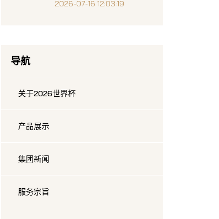
析战术博弈球星表现全
2026-07-16 12:03:19
面
导航
关于2026世界杯
产品展示
集团新闻
服务宗旨