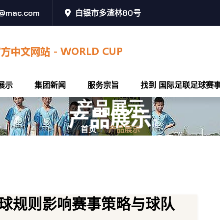
d@mac.com
白银市多渣林80号
展示
集团新闻
服务宗旨
找到 国际足联足球赛
产品展示
首页
产品展示
球规则影响赛事策略与球队