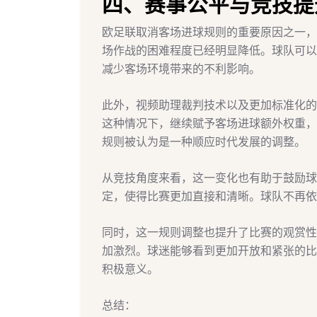
四、赛事公平与竞技提
欧足联取消客场进球规则的重要原因之一，
场作战的困难程度已经明显降低。球队可以
减少客场环境带来的不利影响。
此外，视频助理裁判技术以及更加标准化的
这种情况下，继续赋予客场进球额外权重，
规则被认为是一种顺应时代发展的调整。
从竞技角度来看，这一变化也有助于鼓励球
定，使得比赛更加直接和清晰。球队不再依
同时，这一规则调整也提升了比赛的观赏性
加激烈。球迷能够看到更加开放和紧张的比
积极意义。
总结：