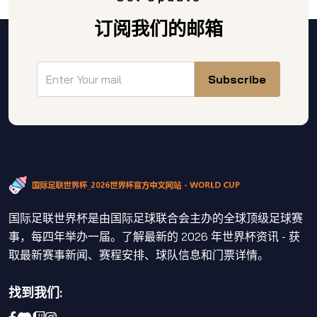
订阅我们的邮箱
Subscribe
国际足联世界杯是由国际足球联合会主办的全球顶级足球赛
事，每四年举办一届。了解最新的 2026 年世界杯资讯 - 获
取最新赛事新闻、赛程安排、球队信息和门票详情。
找到我们: