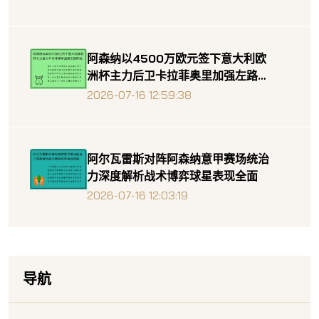
阿森纳以4500万欧元签下意大利欧
洲杯主力后卫卡拉菲奥里加强左路防
线
2026-07-16 12:59:38
阿尔瓦雷斯对阵阿森纳意甲赛场统治
力深度解析战术博弈球星表现全面
2026-07-16 12:03:19
导航