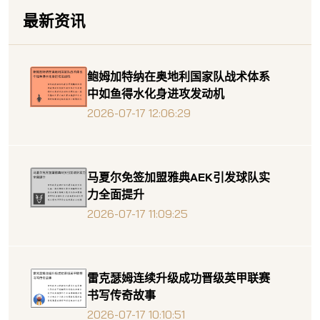
最新资讯
鲍姆加特纳在奥地利国家队战术体系
中如鱼得水化身进攻发动机
2026-07-17 12:06:29
马夏尔免签加盟雅典AEK引发球队实
力全面提升
2026-07-17 11:09:25
雷克瑟姆连续升级成功晋级英甲联赛
书写传奇故事
2026-07-17 10:10:51