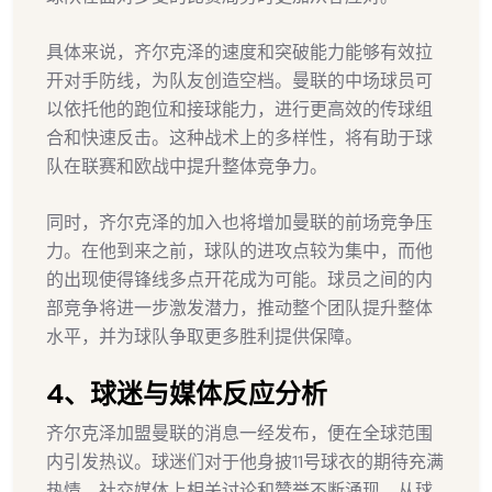
具体来说，齐尔克泽的速度和突破能力能够有效拉
开对手防线，为队友创造空档。曼联的中场球员可
以依托他的跑位和接球能力，进行更高效的传球组
合和快速反击。这种战术上的多样性，将有助于球
队在联赛和欧战中提升整体竞争力。
同时，齐尔克泽的加入也将增加曼联的前场竞争压
力。在他到来之前，球队的进攻点较为集中，而他
的出现使得锋线多点开花成为可能。球员之间的内
部竞争将进一步激发潜力，推动整个团队提升整体
水平，并为球队争取更多胜利提供保障。
4、球迷与媒体反应分析
齐尔克泽加盟曼联的消息一经发布，便在全球范围
内引发热议。球迷们对于他身披11号球衣的期待充满
热情，社交媒体上相关讨论和赞誉不断涌现。从球