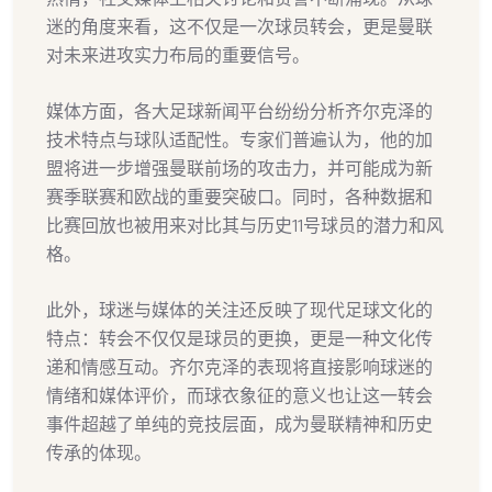
迷的角度来看，这不仅是一次球员转会，更是曼联
对未来进攻实力布局的重要信号。
媒体方面，各大足球新闻平台纷纷分析齐尔克泽的
技术特点与球队适配性。专家们普遍认为，他的加
盟将进一步增强曼联前场的攻击力，并可能成为新
赛季联赛和欧战的重要突破口。同时，各种数据和
比赛回放也被用来对比其与历史11号球员的潜力和风
格。
此外，球迷与媒体的关注还反映了现代足球文化的
特点：转会不仅仅是球员的更换，更是一种文化传
递和情感互动。齐尔克泽的表现将直接影响球迷的
情绪和媒体评价，而球衣象征的意义也让这一转会
事件超越了单纯的竞技层面，成为曼联精神和历史
传承的体现。