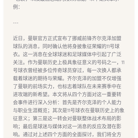
例：
---
近日，曼联官方正式宣布了挪威前锋齐尔克泽加盟
球队的消息，同时确认他将身披象征荣耀的11号球
衣。这一消息在全球球迷和足球媒体中引起了广泛
关注。作为曼联历史上极具象征意义的号码之一，11
号球衣曾经被多位传奇球员穿过，每一次换人都承
载着球迷的期待与荣耀。齐尔克泽的加盟不仅增强
了曼联的前场实力，也标志着球队在未来赛季中在
进攻端的新希望。本文将从四个方面对这一重要转
会事件进行深入分析：首先是齐尔克泽的个人能力
与职业生涯概览；其次是11号球衣在曼联历史上的象
征意义；第三是这一转会对曼联整体战术布局的影
响；最后是球迷与媒体对这一消息的反应及潜在影
响。通过对上述四个方面的全面探讨，我们将全方