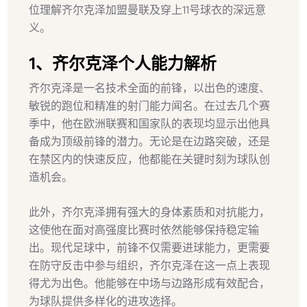
位理解齐尔克泽加盟曼联及穿上11号球衣的深远意
义。
1、齐尔克泽个人能力解析
齐尔克泽是一名技术全面的前锋，以出色的速度、
敏锐的跑位和精准的射门能力闻名。在过去几个赛
季中，他在欧洲联赛和国家队的表现均显示出他具
备成为顶级前锋的潜力。无论是在边路突破，还是
在禁区内的快速反应，他都能在关键时刻为球队创
造机会。
此外，齐尔克泽拥有强大的身体素质和对抗能力，
这使他在面对高强度比赛时依然能够保持稳定输
出。现代足球中，前锋不仅需要进球能力，更需要
在防守反击中参与组织，齐尔克泽在这一点上表现
得尤为出色。他能够在中场与边路形成有效配合，
为球队提供多样化的进攻选择。