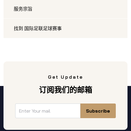
服务宗旨
找到 国际足联足球赛事
Get Update
订阅我们的邮箱
Subscribe