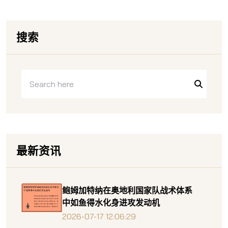
搜索
最新资讯
鲍姆加特纳在奥地利国家队战术体系
中如鱼得水化身进攻发动机
2026-07-17 12:06:29