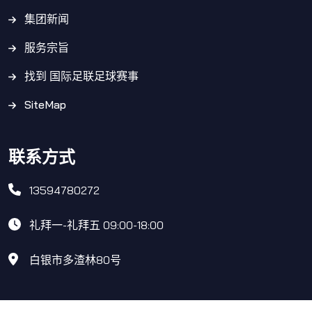
集团新闻
服务宗旨
找到 国际足联足球赛事
SiteMap
联系方式
13594780272
礼拜一-礼拜五 09:00-18:00
白银市多渣林80号