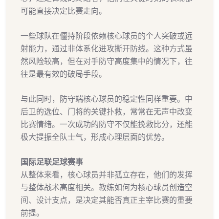
可能直接决定比赛走向。
一些球队在僵持阶段依赖核心球员的个人突破或远
射能力，通过非体系化进攻撕开防线。这种方式虽
然风险较高，但在对手防守高度集中的情况下，往
往是最有效的破局手段。
与此同时，防守端核心球员的稳定性同样重要。中
后卫的选位、门将的关键扑救，常常在无声中改变
比赛情绪。一次成功的防守不仅能挽救比分，还能
极大提振全队士气，形成心理层面的优势。
国际足联足球赛事
从整体来看，核心球员并非孤立存在，他们的发挥
与整体战术高度相关。教练如何为核心球员创造空
间、设计支点，是决定其能否真正主宰比赛的重要
前提。