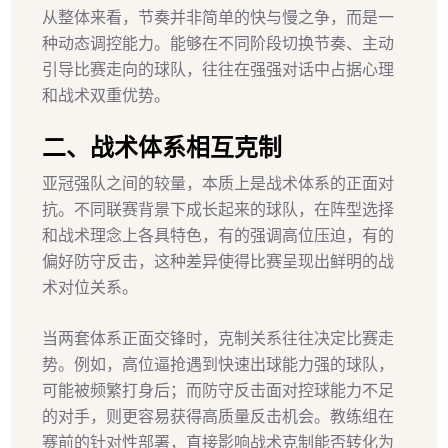
从整体来看，节奏并非简单的快与慢之争，而是一
种动态调控能力。能够在不同阶段切换节奏、主动
引导比赛走向的球队，往往在强强对话中占据心理
和战术双重优势。
二、战术体系相互克制
亚冠强队之间的较量，本质上是战术体系的正面对
抗。不同联赛背景下成长起来的球队，在阵型选择
和战术理念上各具特色，有的强调高位压迫，有的
偏好防守反击，这种差异使得比赛呈现出鲜明的战
术对位关系。
当两套体系正面交锋时，克制关系往往决定比赛走
势。例如，高位逼抢遇到快速出球能力强的球队，
可能被频繁打身后；而防守反击面对控球能力不足
的对手，则更容易获得高质量反击机会。教练组在
赛前的针对性部署，直接影响战术克制能否转化为