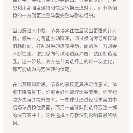
探对手，寻找节奏上的突破口。节奏偏快的一方希
望利用高强度逼抢和快速转换压迫对手，而节奏偏
稳的一方则更注重阵型完整与耐心组织。
当比赛进入中段，节奏博弈往往呈现出更强的针对
性。领先一方可能主动降速，通过横向传导和控球
消耗时间，打乱对手的进攻冲动；而落后一方则会
不断提速，增加纵向传球和边路冲击，试图制造混
乱。这一阶段，双方在节奏选择上的每一次变化，
都可能成为局势逆转的伏笔。
在比赛尾声阶段，节奏的掌控更具决定性意义。体
能下降背景下，谁能更好地管理比赛节奏，谁就能
减少失误并提升效率。一些球队通过经验丰富的中
后场球员稳住局面，而另一些球队则选择孤注一掷
的快节奏冲击，这种选择本身就深刻影响着最终结
果。