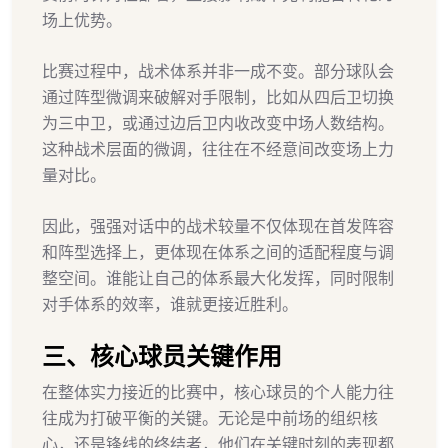
场上优势。
比赛过程中，战术体系并非一成不变。部分球队会
通过阵型微调来破解对手限制，比如从四后卫切换
为三中卫，或通过边后卫内收改变中场人数结构。
这种战术层面的微调，往往在不经意间改变场上力
量对比。
因此，强强对话中的战术较量不仅体现在首发阵容
和阵型选择上，更体现在体系之间的适配程度与调
整空间。谁能让自己的体系最大化发挥，同时限制
对手体系的效率，谁就更接近胜利。
三、核心球员关键作用
在整体实力接近的比赛中，核心球员的个人能力往
往成为打破平衡的关键。无论是中前场的组织核
心，还是锋线的终结者，他们在关键时刻的表现都