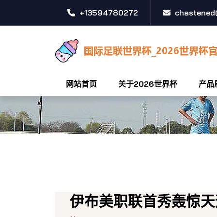
+13594780272
chastene
网站首页
关于2026世界杯
产品
伊布美职联首秀轰惊天