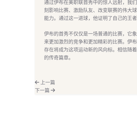
通过伊布在美职联首秀中的惊人远射，我们
刻影响比赛、激励队友、改变联赛的伟大球
能力。通过这一进球，他证明了自己的王者
伊布的首秀不仅仅是一场普通的比赛，它象
来更加激烈的竞争和更加精彩的比赛。伊布
存在将成为这项运动新的风向标。相信随着
的传奇篇章。
上一篇
下一篇