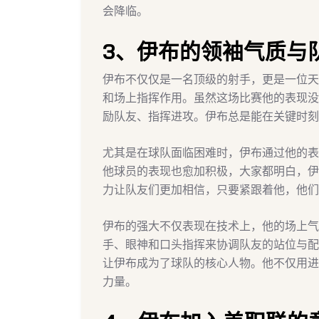
会降临。
3、伊布的领袖气质与
伊布不仅仅是一名顶级的射手，更是一位天
和场上指挥作用。虽然这场比赛他的表现没
励队友、指挥进攻。伊布总是能在关键时刻
尤其是在球队面临困难时，伊布通过他的表
他球员的表现也愈加积极，大家都明白，伊
力让队友们更加相信，只要紧跟着他，他们
伊布的强大不仅表现在技术上，他的场上气
手、眼神和口头指挥来协调队友的站位与配
让伊布成为了球队的核心人物。他不仅用进
力量。