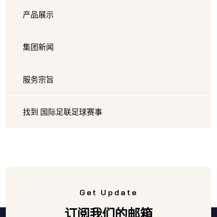
产品展示
集团新闻
服务宗旨
找到 国际足联足球赛事
Get Update
订阅我们的邮箱