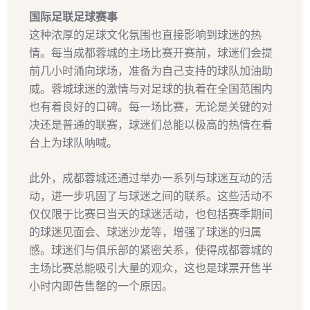
国际足联足球赛事
这种浓厚的足球文化氛围也直接影响到球迷的热
情。每当成都蓉城的主场比赛开赛前，球迷们会提
前几小时涌向球场，准备为自己支持的球队加油助
威。蓉城球迷的激情与对足球的执着在全国范围内
也有着良好的口碑。每一场比赛，无论是关键的对
决还是普通的联赛，球迷们总能以极高的热情在看
台上为球队呐喊。
此外，成都蓉城还通过举办一系列与球迷互动的活
动，进一步巩固了与球迷之间的联系。这些活动不
仅仅限于比赛日当天的球迷活动，也包括赛季期间
的球迷见面会、球迷沙龙等，增强了球迷的归属
感。球迷们与俱乐部的紧密关系，使得成都蓉城的
主场比赛总能吸引大量的观众，这也是球票开售半
小时内即告售罄的一个原因。