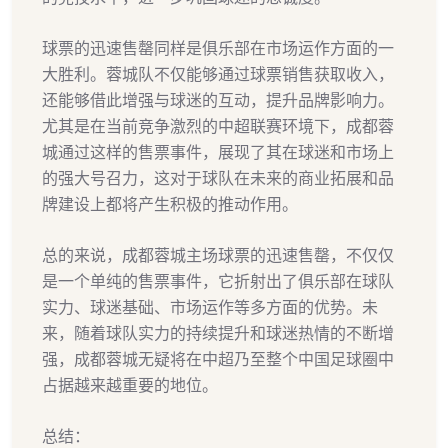
球票的迅速售罄同样是俱乐部在市场运作方面的一
大胜利。蓉城队不仅能够通过球票销售获取收入，
还能够借此增强与球迷的互动，提升品牌影响力。
尤其是在当前竞争激烈的中超联赛环境下，成都蓉
城通过这样的售票事件，展现了其在球迷和市场上
的强大号召力，这对于球队在未来的商业拓展和品
牌建设上都将产生积极的推动作用。
总的来说，成都蓉城主场球票的迅速售罄，不仅仅
是一个单纯的售票事件，它折射出了俱乐部在球队
实力、球迷基础、市场运作等多方面的优势。未
来，随着球队实力的持续提升和球迷热情的不断增
强，成都蓉城无疑将在中超乃至整个中国足球圈中
占据越来越重要的地位。
总结：