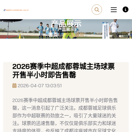
产品展示
首页
产品展示
2026赛季中超成都蓉城主场球票
开售半小时即告售罄
2026-04-07 13:03:51
2026赛季中超成都蓉城主场球票开售半小时即告售
罄，这一消息引起了广泛关注。成都蓉城足球俱乐
部作为中超联赛的劲旅之一，吸引了大量球迷的关
注。球票的迅速售罄，不仅仅是俱乐部实力和球迷
支持度的体现，也反映了成都这座城市在足球文化