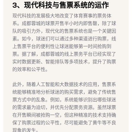
3、现代科技与售票系统的运作
现代科技的发展极大地改变了体育赛事的票务体
系。成都蓉城的球票开售半小时内即售罄，除了球
队的吸引力外，现代化的售票系统也是一个关键因
素。如今，球迷们可以通过多种渠道进行购票，线
上售票平台的便利性让球迷能够第一时间抢购到
票。据了解，成都蓉城的线上票务平台已经实现了
实时数据更新、智能排队等多项技术，提升了购票
的效率和公平性。
此外，随着人工智能和大数据技术的应用，售票系
统能够精准地分析球迷的购买需求，避免了传统售
票方式中的乱象。例如，系统能够识别出哪些球迷
的需求最为迫切，并优先分配票务资源。虽然球票
在开售瞬间被抢购一空，但这种精准的技术支持确
保了购票过程的公平性，尽可能避免了黄牛等不良
现象的发生。