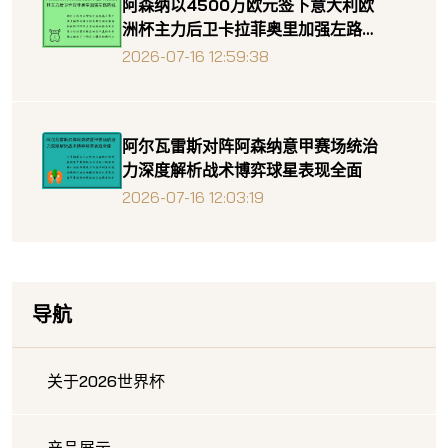
阿森纳以4500万欧元签下意大利欧
洲杯主力后卫卡拉菲奥里加强左路防
线
2026-07-16 12:59:38
阿尔瓦雷斯对阵阿森纳意甲赛场统治
力深度解析战术博弈球星表现全面
2026-07-16 12:03:19
导航
关于2026世界杯
产品展示