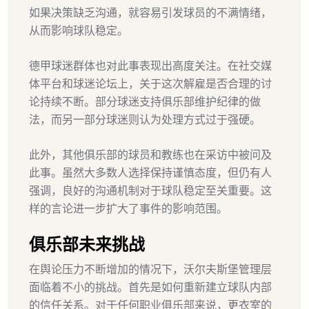
如果决策缺乏沟通，就容易引发球员的不满情绪，
从而影响球队稳定。
德甲球迷群体也对此事表现出高度关注。在社交媒
体平台和球迷论坛上，关于这次解雇是否合理的讨
论持续不断。部分球迷支持俱乐部维护纪律的做
法，而另一部分球迷则认为处理方式过于强硬。
此外，其他俱乐部的球员和教练也在采访中被问及
此事。虽然大多数人选择保持谨慎态度，但仍有人
强调，良好的沟通机制对于球队稳定至关重要。这
样的言论进一步扩大了事件的影响范围。
俱乐部未来挑战
在舆论压力不断增加的情况下，沃尔夫斯堡管理层
面临着不小的挑战。首先是如何重新建立球队内部
的信任关系。对于任何职业俱乐部来说，更衣室的