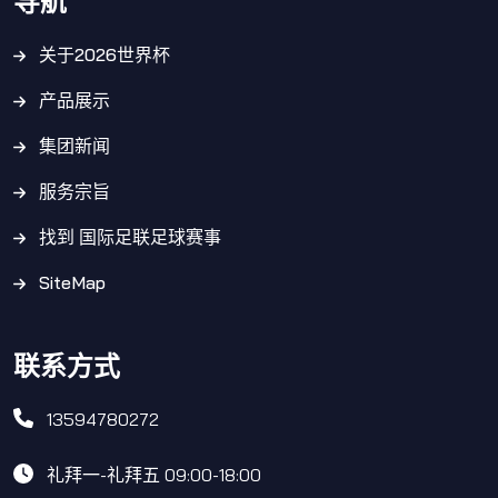
导航
关于2026世界杯
产品展示
集团新闻
服务宗旨
找到 国际足联足球赛事
SiteMap
联系方式
13594780272
礼拜一-礼拜五 09:00-18:00