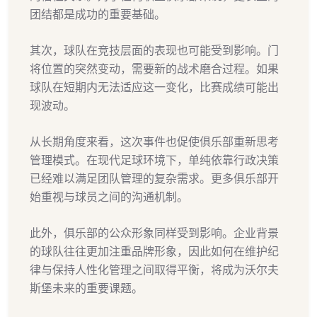
团结都是成功的重要基础。
其次，球队在竞技层面的表现也可能受到影响。门
将位置的突然变动，需要新的战术磨合过程。如果
球队在短期内无法适应这一变化，比赛成绩可能出
现波动。
从长期角度来看，这次事件也促使俱乐部重新思考
管理模式。在现代足球环境下，单纯依靠行政决策
已经难以满足团队管理的复杂需求。更多俱乐部开
始重视与球员之间的沟通机制。
此外，俱乐部的公众形象同样受到影响。企业背景
的球队往往更加注重品牌形象，因此如何在维护纪
律与保持人性化管理之间取得平衡，将成为沃尔夫
斯堡未来的重要课题。