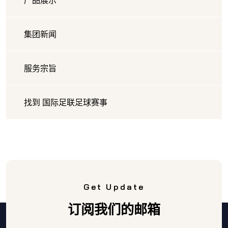
集团新闻
服务宗旨
找到 国际足联足球赛事
Get Update
订阅我们的邮箱