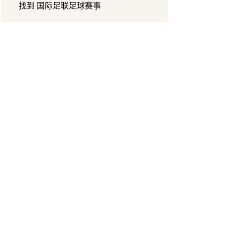
找到 国际足联足球赛事