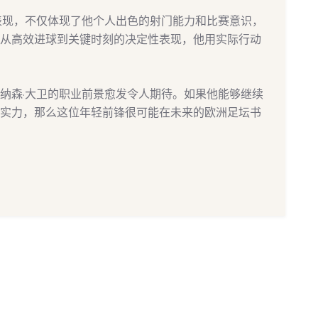
表现，不仅体现了他个人出色的射门能力和比赛意识，
从高效进球到关键时刻的决定性表现，他用实际行动
纳森·大卫的职业前景愈发令人期待。如果他能够继续
实力，那么这位年轻前锋很可能在未来的欧洲足坛书