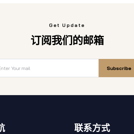
Get Update
订阅我们的邮箱
Subscribe
航
联系方式