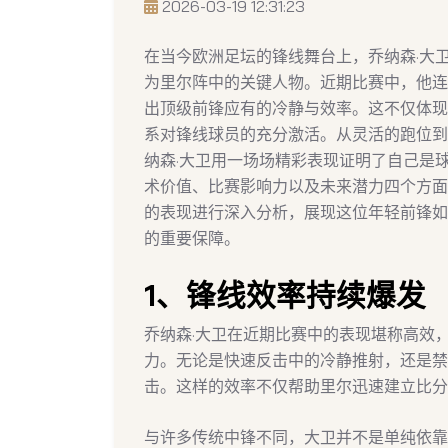
2026-03-19 12:31:23
在当今欧洲足坛的锋线舞台上，乔纳森·大
为里尔阵中的关键人物。近期比赛中，他连
出顶级前锋应有的冷静与效率。这不仅体现
系对锋线球员的充分激活。从灵活的跑位到
纳森·大卫用一场场精彩表现证明了自己是
术价值、比赛影响力以及未来潜力四个方面
的表现进行深入分析，展现这位年轻前锋如
的重要保障。
1、锋线效率持续爆发
乔纳森·大卫在近期比赛中的表现堪称高效
力。无论是快速反击中的冷静推射，还是禁
击。这样的效率不仅帮助里尔迅速建立比分
与许多传统中锋不同，大卫并不是单纯依靠