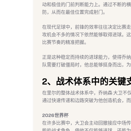
动和极佳的门前判断能力上。通过不断的横
防，从而在最佳位置完成射门。
在现代足球中，前锋的效率往往决定比赛走
攻机会不多的情况下依然能够取得进球。这
比赛节奏的精准把握。
正是这种稳定而持续的进球能力，使得乔纳
队需要打破僵局时，他总能够挺身而出，为
2、战术体系中的关键
在里尔的整体战术体系中，乔纳森·大卫不
通过快速传递和边路突破为他创造机会，而
2026世界杯
在许多比赛中，大卫会主动回撤接应中场传
能的战术角色，使他不仅能够进球，还能为