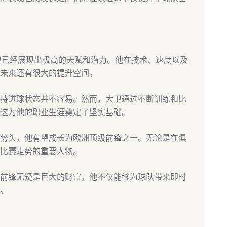
卫已经展现出极高的天赋和潜力。他在技术、速度以及
未来还有很大的提升空间。
持进球状态并不容易。然而，大卫通过不断训练和比
这为他的职业生涯奠定了坚实基础。
势头，他有望成长为欧洲顶级前锋之一。无论是在俱
比赛走势的重要人物。
前锋无疑是巨大的财富。他不仅能够为球队带来即时
。