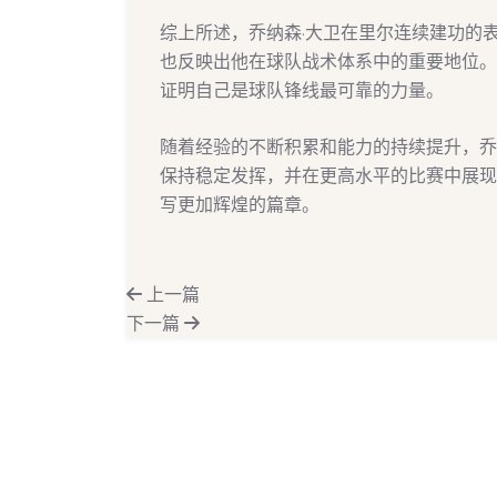
综上所述，乔纳森·大卫在里尔连续建功的
也反映出他在球队战术体系中的重要地位。
证明自己是球队锋线最可靠的力量。
随着经验的不断积累和能力的持续提升，乔
保持稳定发挥，并在更高水平的比赛中展现
写更加辉煌的篇章。
上一篇
下一篇