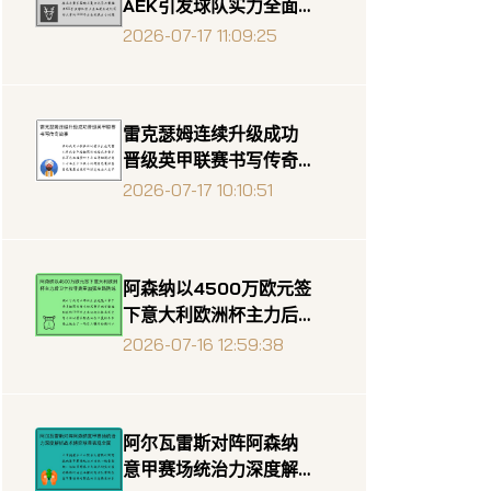
AEK引发球队实力全面
提升
2026-07-17 11:09:25
雷克瑟姆连续升级成功
晋级英甲联赛书写传奇
故事
2026-07-17 10:10:51
阿森纳以4500万欧元签
下意大利欧洲杯主力后
卫卡拉菲奥里加强左路
2026-07-16 12:59:38
防线
阿尔瓦雷斯对阵阿森纳
意甲赛场统治力深度解