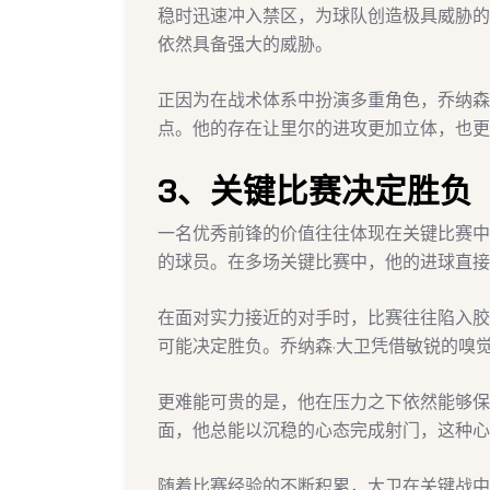
稳时迅速冲入禁区，为球队创造极具威胁的
依然具备强大的威胁。
正因为在战术体系中扮演多重角色，乔纳森
点。他的存在让里尔的进攻更加立体，也更
3、关键比赛决定胜负
一名优秀前锋的价值往往体现在关键比赛中
的球员。在多场关键比赛中，他的进球直接
在面对实力接近的对手时，比赛往往陷入胶
可能决定胜负。乔纳森·大卫凭借敏锐的嗅
更难能可贵的是，他在压力之下依然能够保
面，他总能以沉稳的心态完成射门，这种心
随着比赛经验的不断积累，大卫在关键战中