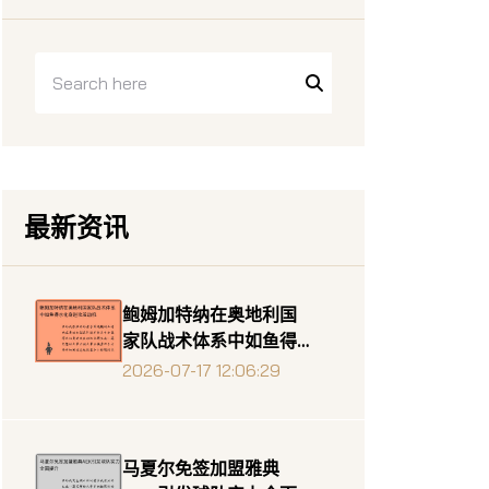
最新资讯
鲍姆加特纳在奥地利国
家队战术体系中如鱼得
水化身进攻发动机
2026-07-17 12:06:29
马夏尔免签加盟雅典