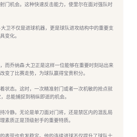
射门机会。这种快速反击能力，使里尔在面对强队时
·大卫不仅是进球机器，更是球队进攻结构中的重要支
具变化。
，而乔纳森·大卫正是这样一位能够在重要时刻站出来
改变了比赛走势，为球队赢得宝贵积分。
着状态。这时，一次精准射门或者一次机敏的抢点就
觉，总能捕捉到稍纵即逝的机会。
持冷静。无论是单刀面对门将，还是禁区内的混乱局
理素质正是顶级射手的重要特质。
的表现也愈发稳定。他的连续进球不仅提升了球队士