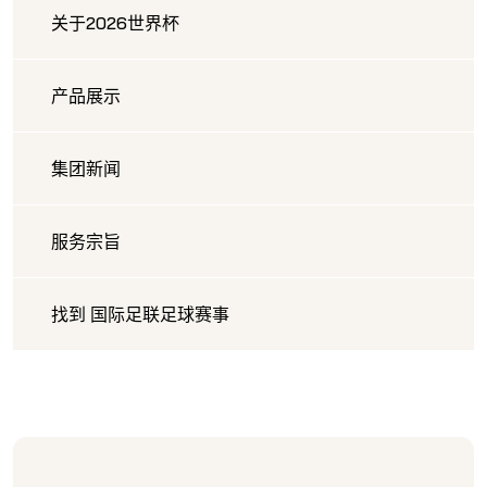
关于2026世界杯
产品展示
集团新闻
服务宗旨
找到 国际足联足球赛事