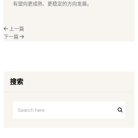
有望向更成熟、更稳定的方向发展。
上一篇
下一篇
搜索