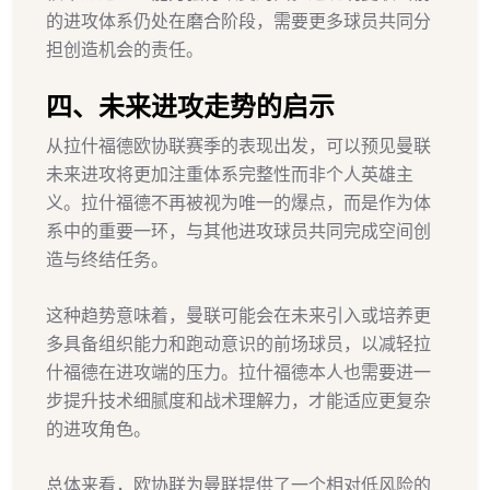
的进攻体系仍处在磨合阶段，需要更多球员共同分
担创造机会的责任。
四、未来进攻走势的启示
从拉什福德欧协联赛季的表现出发，可以预见曼联
未来进攻将更加注重体系完整性而非个人英雄主
义。拉什福德不再被视为唯一的爆点，而是作为体
系中的重要一环，与其他进攻球员共同完成空间创
造与终结任务。
这种趋势意味着，曼联可能会在未来引入或培养更
多具备组织能力和跑动意识的前场球员，以减轻拉
什福德在进攻端的压力。拉什福德本人也需要进一
步提升技术细腻度和战术理解力，才能适应更复杂
的进攻角色。
总体来看，欧协联为曼联提供了一个相对低风险的