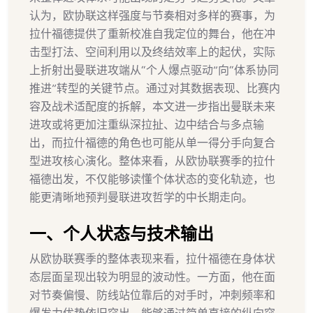
认为，欧协联这样强度与节奏相对多样的赛事，为
拉什福德提供了重新校准自我定位的舞台，他在冲
击型打法、空间利用以及终结效率上的起伏，实际
上折射出曼联进攻端从“个人爆点驱动”向“体系协同
推进”转型的关键节点。通过对其数据表现、比赛内
容及战术适配度的拆解，本文进一步指出曼联未来
进攻或将更加注重纵深拉扯、边中结合与多点输
出，而拉什福德的角色也可能从单一得分手向复合
型进攻核心演化。整体来看，从欧协联赛季的拉什
福德出发，不仅能够读懂个体状态的变化轨迹，也
能更清晰地预判曼联进攻哲学的中长期走向。
一、个人状态与技术输出
从欧协联赛季的整体表现来看，拉什福德在身体状
态层面呈现出较为明显的波动性。一方面，他在面
对节奏偏慢、防线站位靠后的对手时，冲刺频率和