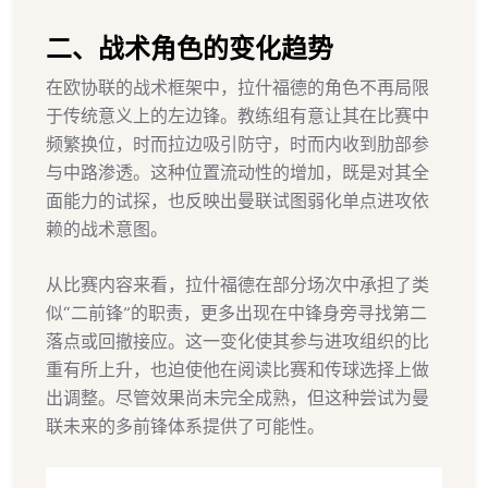
二、战术角色的变化趋势
在欧协联的战术框架中，拉什福德的角色不再局限
于传统意义上的左边锋。教练组有意让其在比赛中
频繁换位，时而拉边吸引防守，时而内收到肋部参
与中路渗透。这种位置流动性的增加，既是对其全
面能力的试探，也反映出曼联试图弱化单点进攻依
赖的战术意图。
从比赛内容来看，拉什福德在部分场次中承担了类
似“二前锋”的职责，更多出现在中锋身旁寻找第二
落点或回撤接应。这一变化使其参与进攻组织的比
重有所上升，也迫使他在阅读比赛和传球选择上做
出调整。尽管效果尚未完全成熟，但这种尝试为曼
联未来的多前锋体系提供了可能性。