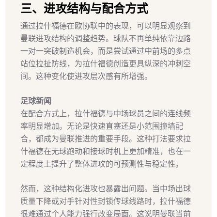
三、进攻结构与配合方式
通过拉什福德在欧协联中的表现，可以明显观察到
曼联进攻结构的调整趋势。球队不再单纯依靠边路
一对一突破制造机会，而是尝试通过中前场的多点
站位拉扯防线，为拉什福德创造更具纵深的冲刺空
间。这种变化使进攻层次感有所增强。
足球新闻
在配合方式上，拉什福德与中场球员之间的连线频
率明显增加。无论是快速直塞还是小范围撞墙配
合，都成为曼联推进的重要手段。这种打法要求拉
什福德在无球跑动和接球时机上更加精准，也在一
定程度上提升了整体进攻的可预测性与稳定性。
然而，这种结构化进攻也暴露出问题。当中场出球
质量下降或对手针对性封锁传球线路时，拉什福德
很难通过个人能力强行改变局面。这说明曼联当前