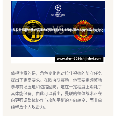
值得注意的是，角色变化也对拉什福德的防守任务
提出了更高要求。在欧协联赛场，他需要更频繁地
参与前场压迫和边路回防，这在一定程度上消耗了
其体能储备。由此可以看出，曼联的整体战术正在
向更强调整体协作与攻防平衡的方向转变，而非单
纯释放个人攻击力。