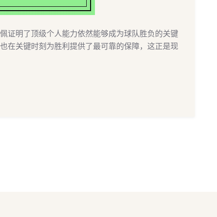
佩证明了顶级个人能力依然能够成为球队胜负的关键
也在关键时刻为胜利提供了最可靠的保障，这正是现