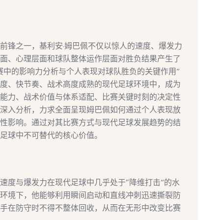
前锋之一，基利安·姆巴佩不仅以惊人的速度、爆发力
面、心理层面和球队整体运作层面对胜负结果产生了
赛中的影响力分析与个人表现对球队胜负的关键作用”
度、快节奏、战术高度成熟的现代足球环境中，成为
能力、战术价值与体系适配、比赛关键时刻的决定性
深入分析，力求全面呈现姆巴佩如何通过个人表现放
性影响。通过对其比赛方式与现代足球发展趋势的结
足球中不可替代的核心价值。
速度与爆发力在现代足球中几乎处于“降维打击”的水
环境下，他能够利用瞬间启动和直线冲刺迅速撕裂防
手在防守时不得不整体回收，从而在无形中改变比赛