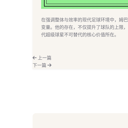
在强调整体与效率的现代足球环境中，姆巴
变量。他的存在，不仅提升了球队的上限，
代超级球星不可替代的核心价值所在。
上一篇
下一篇