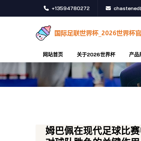
+13594780272
chastene
网站首页
关于2026世界杯
产品
姆巴佩在现代足球比赛