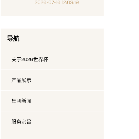
析战术博弈球星表现全
2026-07-16 12:03:19
面
导航
关于2026世界杯
产品展示
集团新闻
服务宗旨