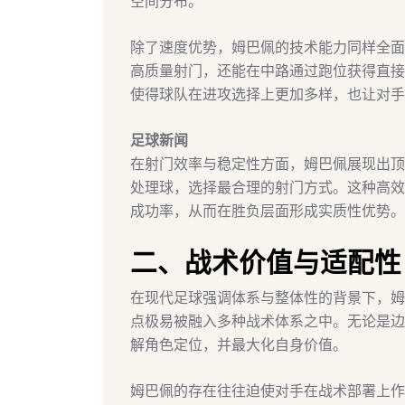
空间分布。
除了速度优势，姆巴佩的技术能力同样全面
高质量射门，还能在中路通过跑位获得直接
使得球队在进攻选择上更加多样，也让对手
足球新闻
在射门效率与稳定性方面，姆巴佩展现出顶
处理球，选择最合理的射门方式。这种高效
成功率，从而在胜负层面形成实质性优势。
二、战术价值与适配性
在现代足球强调体系与整体性的背景下，姆
点极易被融入多种战术体系之中。无论是边
解角色定位，并最大化自身价值。
姆巴佩的存在往往迫使对手在战术部署上作