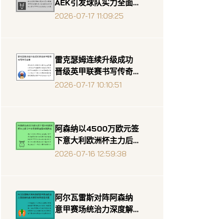
AEK引发球队实力全面
提升
2026-07-17 11:09:25
雷克瑟姆连续升级成功
晋级英甲联赛书写传奇
故事
2026-07-17 10:10:51
阿森纳以4500万欧元签
下意大利欧洲杯主力后
卫卡拉菲奥里加强左路
2026-07-16 12:59:38
防线
阿尔瓦雷斯对阵阿森纳
意甲赛场统治力深度解