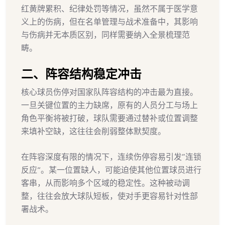
红黄牌累积、纪律处罚等情况，虽然不属于医学意
义上的伤病，但在名单管理与战术准备中，其影响
与伤病并无本质区别，同样需要纳入全景梳理范
畴。
二、阵容结构稳定冲击
核心球员伤停对国家队阵容结构的冲击最为直接。
一旦关键位置的主力缺席，原有的人员分工与场上
角色平衡将被打破，球队需要通过替补或位置调整
来填补空缺，这往往会削弱整体默契度。
在阵容深度有限的情况下，连续伤停容易引发“连锁
反应”。某一位置缺人，可能迫使其他位置球员进行
客串，从而影响多个区域的稳定性。这种被动调
整，往往会放大球队短板，使对手更容易针对性部
署战术。