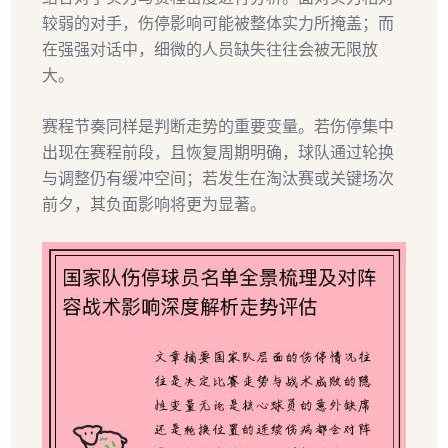
较弱的对手，伤停影响可能被整体实力所掩盖；而
在强强对话中，细微的人员缺失往往会被无限放
大。
赛程节奏同样是判断走势的重要变量。若伤停集中
出现在赛程前段，且恢复周期明确，球队通过轮换
与调整仍有缓冲空间；若发生在淘汰赛或关键场次
前夕，其负面影响将更为显著。