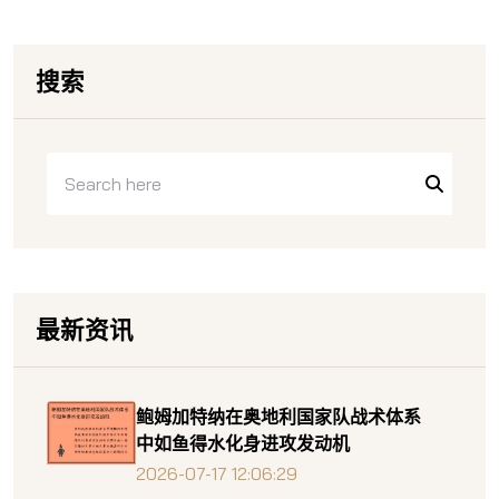
搜索
最新资讯
鲍姆加特纳在奥地利国家队战术体系
中如鱼得水化身进攻发动机
2026-07-17 12:06:29