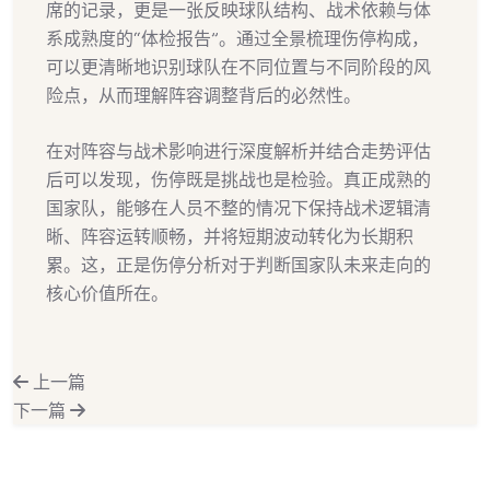
席的记录，更是一张反映球队结构、战术依赖与体
系成熟度的“体检报告”。通过全景梳理伤停构成，
可以更清晰地识别球队在不同位置与不同阶段的风
险点，从而理解阵容调整背后的必然性。
在对阵容与战术影响进行深度解析并结合走势评估
后可以发现，伤停既是挑战也是检验。真正成熟的
国家队，能够在人员不整的情况下保持战术逻辑清
晰、阵容运转顺畅，并将短期波动转化为长期积
累。这，正是伤停分析对于判断国家队未来走向的
核心价值所在。
上一篇
下一篇