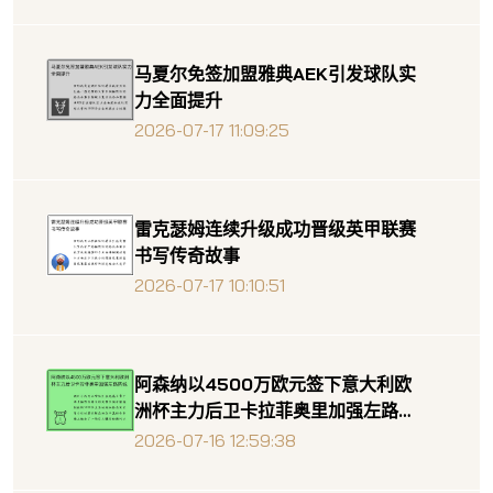
马夏尔免签加盟雅典AEK引发球队实
力全面提升
2026-07-17 11:09:25
雷克瑟姆连续升级成功晋级英甲联赛
书写传奇故事
2026-07-17 10:10:51
阿森纳以4500万欧元签下意大利欧
洲杯主力后卫卡拉菲奥里加强左路防
线
2026-07-16 12:59:38