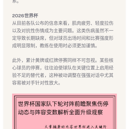
系。
2026世界杯
从目前各队公布的信息来看，肌肉疲劳、轻度拉伤
以及对抗性伤情成为主要问题。这类伤病虽然不一
定导致长期缺席，但对球员出场时间和比赛强度形
成明显限制，教练在使用时必须更加谨慎。
此外，累计黄牌或红牌停赛同样不可忽视。某些核
心球员的停赛，往往迫使球队在关键位置上启用经
验不足的替代者，这种被动调整在强强对话中尤其
容易被对手针对性放大。