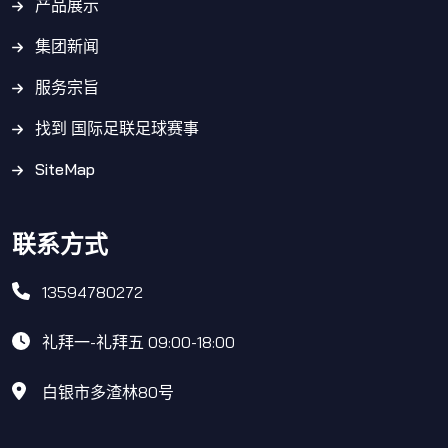
产品展示
集团新闻
服务宗旨
找到 国际足联足球赛事
SiteMap
联系方式
13594780272
礼拜一-礼拜五 09:00-18:00
白银市多渣林80号