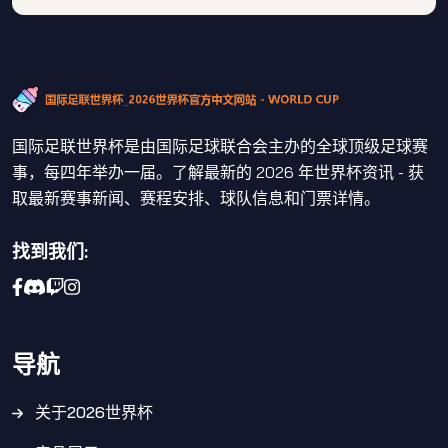
国际足联世界杯是由国际足球联合会主办的全球顶级足球赛
事，每四年举办一届。了解最新的 2026 年世界杯资讯 - 获
取最新赛事新闻、赛程安排、球队信息和门票详情。
找到我们:
导航
关于2026世界杯