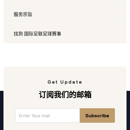
服务宗旨
找到 国际足联足球赛事
Get Update
订阅我们的邮箱
Subscribe