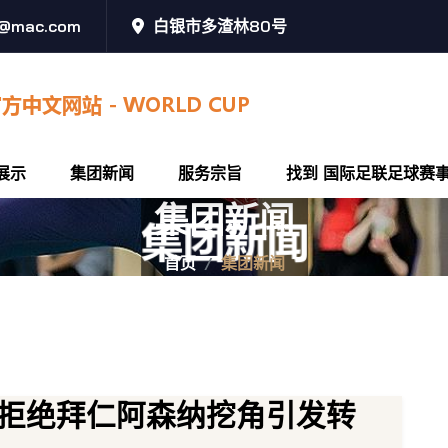
d@mac.com
白银市多渣林80号
展示
集团新闻
服务宗旨
找到 国际足联足球赛
集团新闻
首页
集团新闻
拒绝拜仁阿森纳挖角引发转