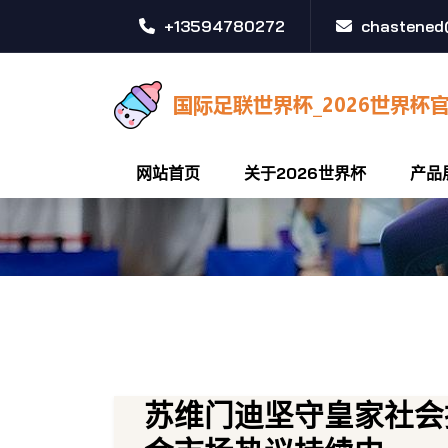
+13594780272
chastene
网站首页
关于2026世界杯
产品
苏维门迪坚守皇家社会