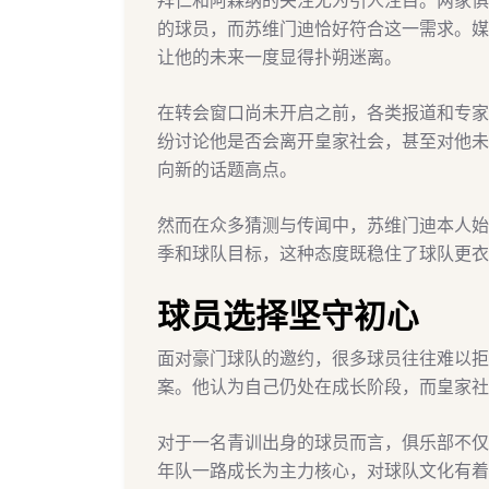
拜仁和阿森纳的关注尤为引人注目。两家俱
的球员，而苏维门迪恰好符合这一需求。媒
让他的未来一度显得扑朔迷离。
在转会窗口尚未开启之前，各类报道和专家
纷讨论他是否会离开皇家社会，甚至对他未
向新的话题高点。
然而在众多猜测与传闻中，苏维门迪本人始
季和球队目标，这种态度既稳住了球队更衣
球员选择坚守初心
面对豪门球队的邀约，很多球员往往难以拒
案。他认为自己仍处在成长阶段，而皇家社
对于一名青训出身的球员而言，俱乐部不仅
年队一路成长为主力核心，对球队文化有着