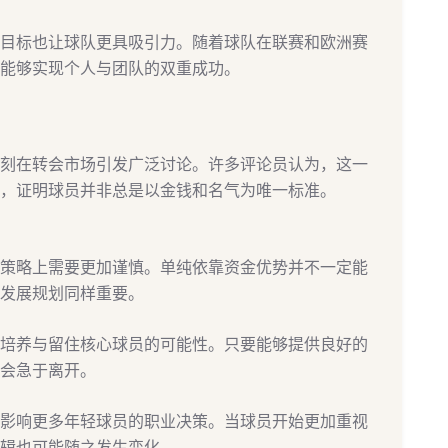
目标也让球队更具吸引力。随着球队在联赛和欧洲赛
能够实现个人与团队的双重成功。
刻在转会市场引发广泛讨论。许多评论员认为，这一
，证明球员并非总是以金钱和名气为唯一标准。
策略上需要更加谨慎。单纯依靠资金优势并不一定能
发展规划同样重要。
培养与留住核心球员的可能性。只要能够提供良好的
会急于离开。
影响更多年轻球员的职业决策。当球员开始更加重视
辑也可能随之发生变化。