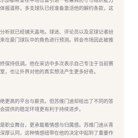
乐部都希望在中场位置引进一名兼具防守与组织能力
体报道称，多支球队已经准备激活他的解约条款，这
分析就已经铺天盖地。球迷、评论员以及足球记者纷
来在豪门球队中的角色进行预测。转会市场因此被推
终保持低调。他在采访中多次表示自己专注于当前赛
室，也让外界对他的真实想法产生更多好奇。
绝更高的平台与薪资。但苏维门迪却给出了不同的答
会提供的稳定环境更有利于持续进步。
是职业舞台，更承载着情感与归属感。苏维门迪从青
深厚认同，这种情感纽带在他的决定中起到了重要作