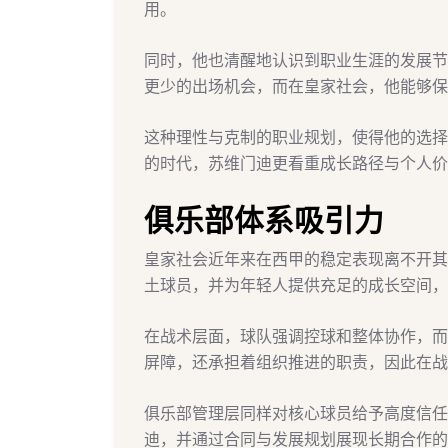
用。
同时，他也清醒地认识到职业生涯的发展节
更少的出场机会，而在皇家社会，他能够保
这种理性与克制的职业规划，使得他的选择
的时代，苏维门迪更看重成长路径与个人价
俱乐部体系吸引力
皇家社会近年来在西甲的稳定表现离不开其
土球员，并为年轻人提供充足的成长空间，
在战术层面，球队强调控球和整体协作，而
屏障，还承担着组织推进的职责，因此在战
俱乐部管理层同样对核心球员给予高度信任
迪，并通过合同与发展规划展现长期合作的