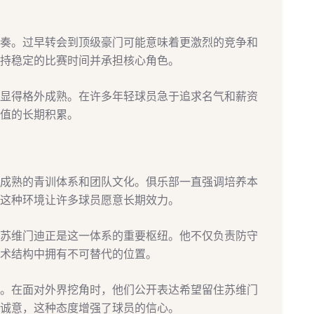
奏。过早转会到顶级豪门可能意味着更激烈的竞争和
持稳定的比赛时间并承担核心角色。
显得格外成熟。在许多年轻球员急于追求名气和薪资
值的长期积累。
成熟的青训体系和团队文化。俱乐部一直强调培养本
这种环境让许多球员愿意长期效力。
苏维门迪正是这一体系的重要枢纽。他不仅负责防守
术结构中拥有不可替代的位置。
。在面对外界挖角时，他们公开表达希望留住苏维门
诚意，这种态度增强了球员的信心。