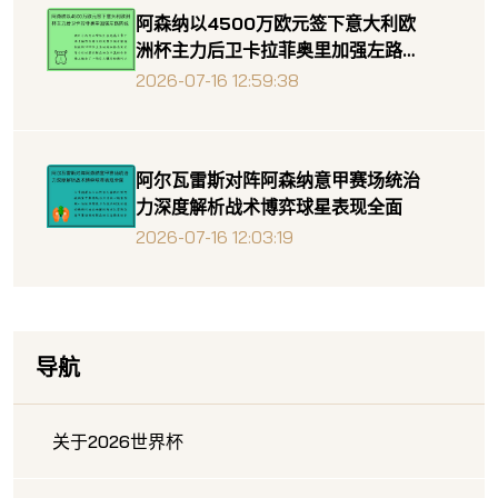
阿森纳以4500万欧元签下意大利欧
洲杯主力后卫卡拉菲奥里加强左路防
线
2026-07-16 12:59:38
阿尔瓦雷斯对阵阿森纳意甲赛场统治
力深度解析战术博弈球星表现全面
2026-07-16 12:03:19
导航
关于2026世界杯