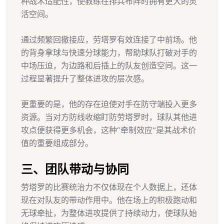
种战术适配性，使教练在排兵布阵时拥有更大的灵
活空间。
通过频繁回撤接应，劳塔罗有效连接了中前场。他
的背身拿球与快速分球能力，帮助球队打破对手的
中场压迫，为边路和后插上的队友创造空间。这一
过程显著提升了整体进攻的层次感。
更重要的是，他的存在迫使对手在防守端投入更多
资源。当对方防线收缩盯防劳塔罗时，球队其他进
攻点便获得更多机会，这种“牵制效应”是其战术价
值的重要组成部分。
三、团队带动与协同
劳塔罗的比赛统治力不仅体现在个人数据上，还体
现在对队友的带动作用中。他在场上的积极跑动和
无球牵扯，为整体进攻提供了持续动力，使球队始