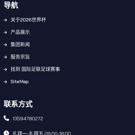
导航
关于2026世界杯
产品展示
集团新闻
服务宗旨
找到 国际足联足球赛事
SiteMap
联系方式
13594780272
礼拜一-礼拜五 09:00-18:00