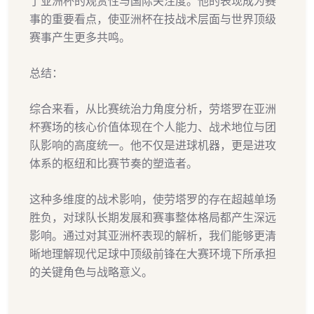
了亚洲杯的观赏性与国际关注度。他的表现成为赛
事的重要看点，使亚洲杯在技战术层面与世界顶级
赛事产生更多共鸣。
总结：
综合来看，从比赛统治力角度分析，劳塔罗在亚洲
杯赛场的核心价值体现在个人能力、战术地位与团
队影响的高度统一。他不仅是进球机器，更是进攻
体系的枢纽和比赛节奏的塑造者。
这种多维度的战术影响，使劳塔罗的存在超越单场
胜负，对球队长期发展和赛事整体格局都产生深远
影响。通过对其亚洲杯表现的解析，我们能够更清
晰地理解现代足球中顶级前锋在大赛环境下所承担
的关键角色与战略意义。