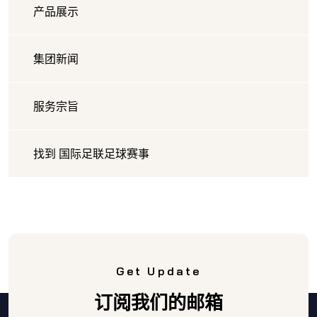
产品展示
集团新闻
服务宗旨
找到 国际足联足球赛事
Get Update
订阅我们的邮箱