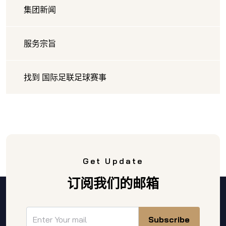
集团新闻
服务宗旨
找到 国际足联足球赛事
Get Update
订阅我们的邮箱
Subscribe