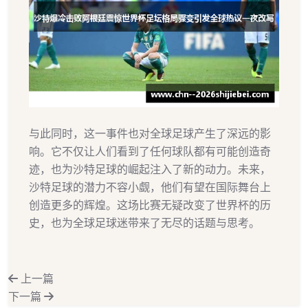
与此同时，这一事件也对全球足球产生了深远的影
响。它不仅让人们看到了任何球队都有可能创造奇
迹，也为沙特足球的崛起注入了新的动力。未来，
沙特足球的潜力不容小觑，他们有望在国际舞台上
创造更多的辉煌。这场比赛无疑改变了世界杯的历
史，也为全球足球迷带来了无尽的话题与思考。
上一篇
下一篇