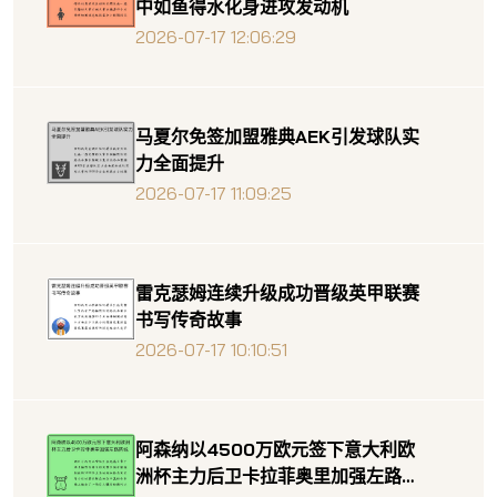
中如鱼得水化身进攻发动机
2026-07-17 12:06:29
马夏尔免签加盟雅典AEK引发球队实
力全面提升
2026-07-17 11:09:25
雷克瑟姆连续升级成功晋级英甲联赛
书写传奇故事
2026-07-17 10:10:51
阿森纳以4500万欧元签下意大利欧
洲杯主力后卫卡拉菲奥里加强左路防