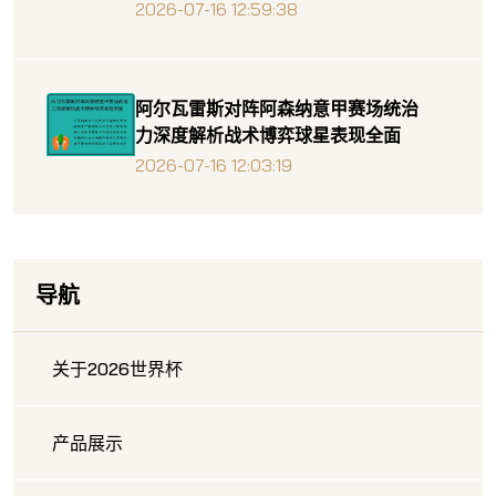
线
2026-07-16 12:59:38
阿尔瓦雷斯对阵阿森纳意甲赛场统治
力深度解析战术博弈球星表现全面
2026-07-16 12:03:19
导航
关于2026世界杯
产品展示