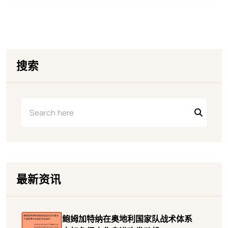
搜索
最新资讯
鲍姆加特纳在奥地利国家队战术体系