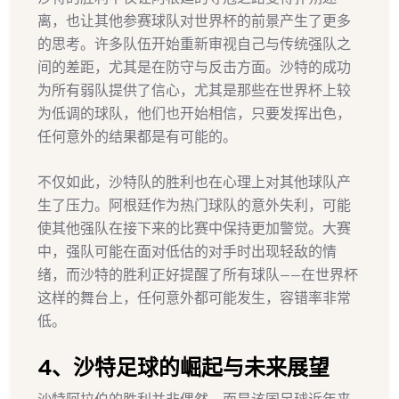
离，也让其他参赛球队对世界杯的前景产生了更多
的思考。许多队伍开始重新审视自己与传统强队之
间的差距，尤其是在防守与反击方面。沙特的成功
为所有弱队提供了信心，尤其是那些在世界杯上较
为低调的球队，他们也开始相信，只要发挥出色，
任何意外的结果都是有可能的。
不仅如此，沙特队的胜利也在心理上对其他球队产
生了压力。阿根廷作为热门球队的意外失利，可能
使其他强队在接下来的比赛中保持更加警觉。大赛
中，强队可能在面对低估的对手时出现轻敌的情
绪，而沙特的胜利正好提醒了所有球队——在世界杯
这样的舞台上，任何意外都可能发生，容错率非常
低。
4、沙特足球的崛起与未来展望