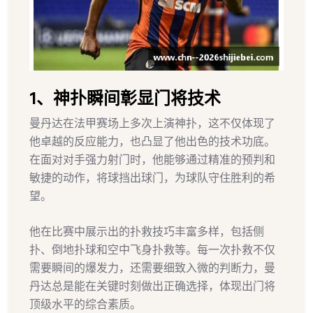
1、神扑瞬间彰显门将技术
曼丹达在法甲赛场上多次上演神扑，这不仅体现了
他卓越的反应能力，也凸显了他出色的技术功底。
在面对对手强力射门时，他能够通过精准的预判和
敏捷的动作，将球挡出球门，为球队守住胜利的希
望。
他在比赛中展示出的扑救技巧丰富多样，包括侧
扑、倒地扑球和空中飞身扑救等。每一次扑救不仅
需要瞬间的爆发力，还需要细致入微的判断力，曼
丹达总是能在关键时刻做出正确选择，体现出门将
顶级水平的综合素质。