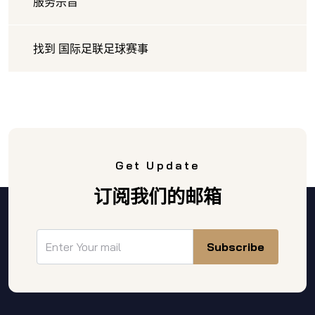
服务宗旨
找到 国际足联足球赛事
Get Update
订阅我们的邮箱
Subscribe