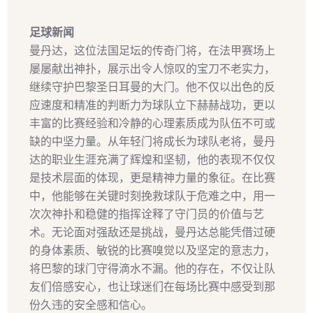
足球新闻
曼丹达，这位法国足坛的传奇门将，在法甲赛场上
屡屡献出神扑，展示出令人惊叹的宝刀不老实力，
继续守护巴黎圣日耳曼的大门。他不仅以出色的反
应速度和精准的判断力为球队立下赫赫战功，更以
丰富的比赛经验和冷静的心理素质成为队伍不可或
缺的中坚力量。从年轻门将成长为球队老将，曼丹
达的职业生涯充满了辉煌和坚韧，他的表现不仅仅
是技术层面的体现，更是精神力量的象征。在比赛
中，他能够在关键时刻挽救球队于危难之中，用一
次次神扑和稳健的指挥诠释了守门员的价值与艺
术。无论面对强敌还是挑战，曼丹达总能凭借过硬
的身体素质、敏锐的比赛嗅觉以及坚定的意志力，
将巴黎的球门守得滴水不漏。他的存在，不仅让队
友们倍感安心，也让球迷们在每场比赛中感受到那
份久违的安全感和信心。