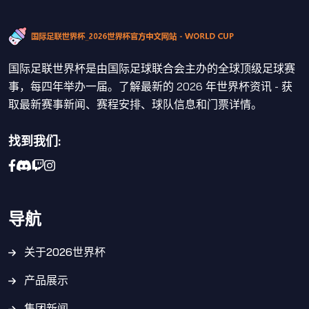
国际足联世界杯是由国际足球联合会主办的全球顶级足球赛
事，每四年举办一届。了解最新的 2026 年世界杯资讯 - 获
取最新赛事新闻、赛程安排、球队信息和门票详情。
找到我们:
导航
关于2026世界杯
产品展示
集团新闻