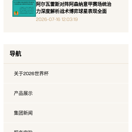
阿尔瓦雷斯对阵阿森纳意甲赛场统治
力深度解析战术博弈球星表现全面
2026-07-16 12:03:19
导航
关于2026世界杯
产品展示
集团新闻