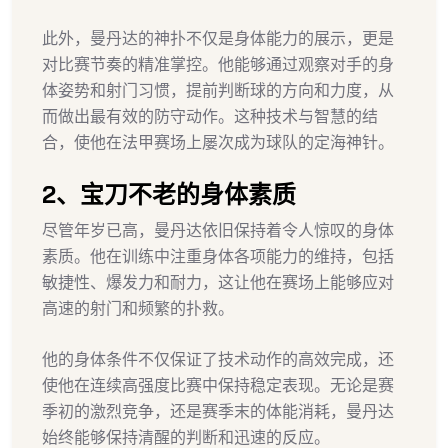
此外，曼丹达的神扑不仅是身体能力的展示，更是
对比赛节奏的精准掌控。他能够通过观察对手的身
体姿势和射门习惯，提前判断球的方向和力度，从
而做出最有效的防守动作。这种技术与智慧的结
合，使他在法甲赛场上屡次成为球队的定海神针。
2、宝刀不老的身体素质
尽管年岁已高，曼丹达依旧保持着令人惊叹的身体
素质。他在训练中注重身体各项能力的维持，包括
敏捷性、爆发力和耐力，这让他在赛场上能够应对
高速的射门和频繁的扑救。
他的身体条件不仅保证了技术动作的高效完成，还
使他在连续高强度比赛中保持稳定表现。无论是赛
季初的激烈竞争，还是赛季末的体能消耗，曼丹达
始终能够保持清醒的判断和迅速的反应。