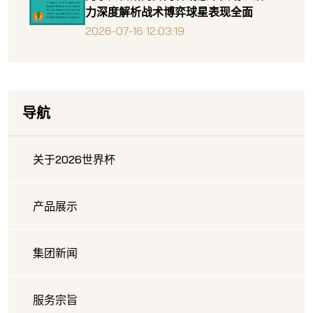
力深度解析战术博弈球星表现全面
2026-07-16 12:03:19
导航
关于2026世界杯
产品展示
集团新闻
服务宗旨