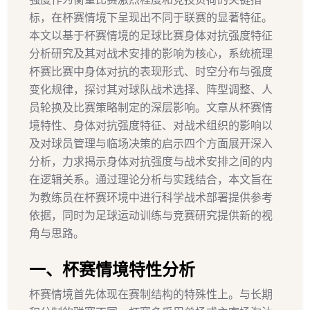
标，在杯赛情境下呈现出不同于联赛的显著特征。
本文以基于杯赛情境的足球比赛身体对抗强度特征
分析研究及其对战术安排的影响为核心，系统梳理
杯赛比赛中身体对抗的表现形式、时空分布与强度
变化规律，探讨其对球队战术选择、阵型调整、人
员轮换及比赛策略制定的深层影响。文章从杯赛情
境特性、身体对抗强度特征、对战术组织的影响以
及对球员管理与临场决策的启示四个方面展开深入
分析，力求揭示身体对抗强度与战术安排之间的内
在逻辑关系。通过理论分析与实践结合，本文旨在
为教练员在杯赛环境中进行科学战术部署提供参考
依据，同时为足球运动训练与竞赛研究提供新的视
角与思路。
一、杯赛情境特性分析
杯赛情境首先体现在赛制结构的特殊性上。与长期