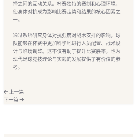
择之间的互动关系。杯赛独特的赛制和心理环境，
使身体对抗成为影响比赛走势和结果的核心因素之
一。
通过系统研究身体对抗强度对战术安排的影响，球
队能够在杯赛中更加科学地进行人员配置、战术设
计与临场调整。这不仅有助于提升比赛胜率，也为
现代足球竞技理论与实践的发展提供了有价值的参
考。
上一篇
下一篇