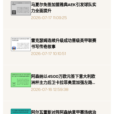
马夏尔免签加盟雅典AEK引发球队实
力全面提升
2026-07-17 11:09:25
雷克瑟姆连续升级成功晋级英甲联赛
书写传奇故事
2026-07-17 10:10:51
阿森纳以4500万欧元签下意大利欧
洲杯主力后卫卡拉菲奥里加强左路防
线
2026-07-16 12:59:38
阿尔瓦雷斯对阵阿森纳意甲赛场统治