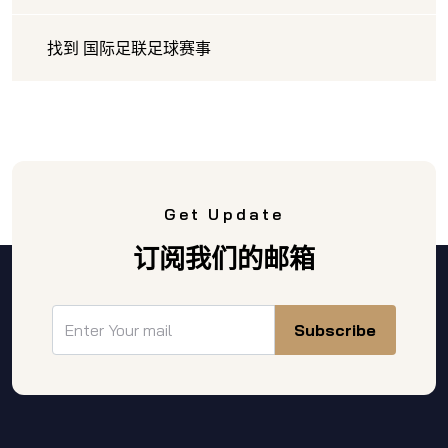
找到 国际足联足球赛事
Get Update
订阅我们的邮箱
Subscribe