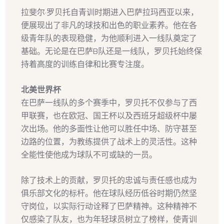
拉斐尔·罗贝托自青训时期进入巴萨拉玛西亚以来，
便展现出了非凡的球技和出色的职业素养。他在各
级青年队的表现稳健，为他顺利进入一线队奠定了
基础。无论是在巴萨B队还是一线队，罗贝托始终保
持着高度的训练自律和比赛专注度。
北美世界杯
在巴萨一线队的多个赛季中，罗贝托不仅参与了西
甲联赛，也在欧冠、国王杯以及西班牙超级杯中屡
次出场。他的多面性让他可以胜任中场、防守甚至
边路的位置，为教练提供了战术上的灵活性。这种
全能性使他成为球队不可或缺的一员。
除了技术上的贡献，罗贝托的忠诚与责任感也成为
俱乐部文化的标杆。他在球队经历低谷时期仍然坚
守岗位，以实际行动诠释了巴萨精神。这种精神不
仅感染了队友，也为年轻球员树立了榜样，使青训