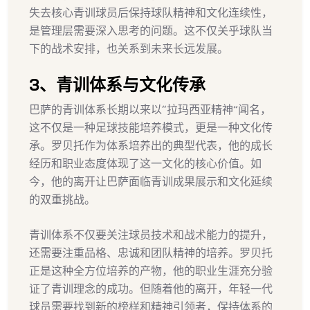
失去核心青训球员后保持球队精神和文化连续性，
是管理层需要深入思考的问题。这不仅关乎球队当
下的战术安排，也关系到未来长远发展。
3、青训体系与文化传承
巴萨的青训体系长期以来以“拉玛西亚精神”闻名，
这不仅是一种足球技能培养模式，更是一种文化传
承。罗贝托作为体系培养出的典型代表，他的成长
经历和职业态度体现了这一文化的核心价值。如
今，他的离开让巴萨面临青训成果展示和文化延续
的双重挑战。
青训体系不仅要关注球员技术和战术能力的提升，
还需要注重品格、忠诚和团队精神的培养。罗贝托
正是这种全方位培养的产物，他的职业生涯充分验
证了青训理念的成功。但随着他的离开，年轻一代
球员需要找到新的榜样和精神引领者，保持体系的