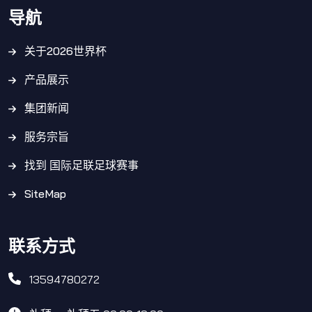
导航
关于2026世界杯
产品展示
集团新闻
服务宗旨
找到 国际足联足球赛事
SiteMap
联系方式
13594780272