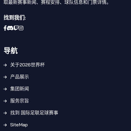
取最新赛事新闻、赛程安排、球队信息和门票详情。
找到我们:
导航
关于2026世界杯
产品展示
集团新闻
服务宗旨
找到 国际足联足球赛事
SiteMap