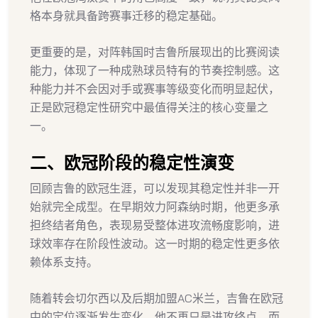
格本身就具备跨赛事迁移的稳定基础。
更重要的是，对阵韩国时吉鲁所展现出的比赛阅读
能力，体现了一种成熟球员特有的节奏控制感。这
种能力并不会因对手或赛事等级变化而明显起伏，
正是欧冠稳定性研究中最值得关注的核心变量之
一。
二、欧冠阶段的稳定性演变
回顾吉鲁的欧冠生涯，可以发现其稳定性并非一开
始就完全成型。在早期效力阿森纳时期，他更多承
担终结者角色，表现易受整体进攻流畅度影响，进
球效率存在阶段性波动。这一时期的稳定性更多依
赖体系支持。
随着转会切尔西以及后期加盟AC米兰，吉鲁在欧冠
中的定位逐渐发生变化。他不再只是进攻终点，而