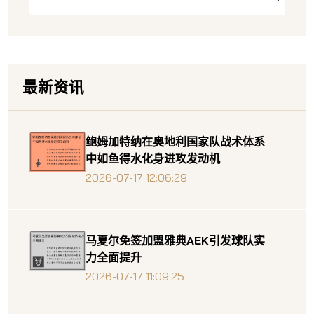
最新资讯
鲍姆加特纳在奥地利国家队战术体系
中如鱼得水化身进攻发动机
2026-07-17 12:06:29
马夏尔免签加盟雅典AEK引发球队实
力全面提升
2026-07-17 11:09:25