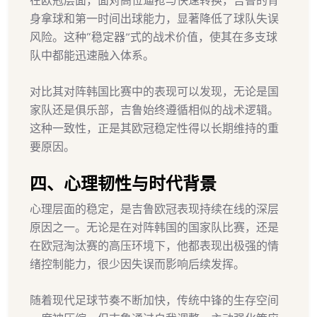
身拿球和第一时间出球能力，显著降低了球队失误
风险。这种“稳定器”式的战术价值，使其在多支球
队中都能迅速融入体系。
对比其对阵韩国比赛中的表现可以发现，无论是国
家队还是俱乐部，吉鲁始终遵循相似的战术逻辑。
这种一致性，正是其欧冠稳定性得以长期维持的重
要原因。
四、心理韧性与时代背景
心理层面的稳定，是吉鲁欧冠表现持续在线的深层
原因之一。无论是在对阵韩国的国家队比赛，还是
在欧冠淘汰赛的高压环境下，他都表现出极强的情
绪控制能力，很少因失误而影响后续发挥。
随着现代足球节奏不断加快，传统中锋的生存空间