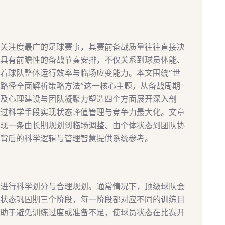
关注度最广的足球赛事，其赛前备战质量往往直接决
具有前瞻性的备战节奏安排，不仅关系到球员体能、
着球队整体运行效率与临场应变能力。本文围绕“世
路径全面解析策略方法”这一核心主题，从备战周期
及心理建设与团队凝聚力塑造四个方面展开深入剖
过科学手段实现状态峰值管理与竞争力最大化。文章
现一条由长期规划到临场调整、由个体状态到团队协
背后的科学逻辑与管理智慧提供系统参考。
进行科学划分与合理规划。通常情况下，顶级球队会
状态巩固期三个阶段，每一阶段都对应不同的训练目
助于避免训练过度或准备不足，使球员状态在比赛开