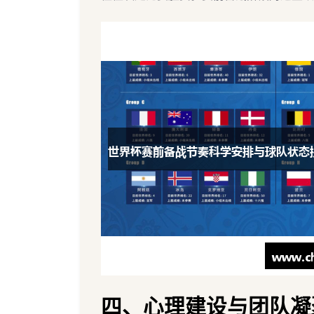
四、心理建设与团队凝