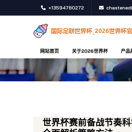
+13594780272
chastene
网站首页
关于2026世界杯
产品
世界杯赛前备战节奏科