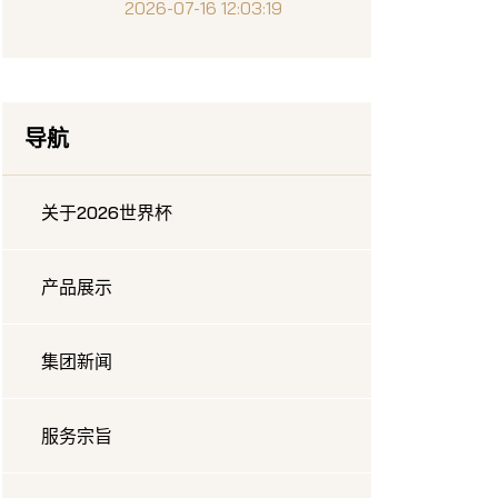
析战术博弈球星表现全
2026-07-16 12:03:19
面
导航
关于2026世界杯
产品展示
集团新闻
服务宗旨