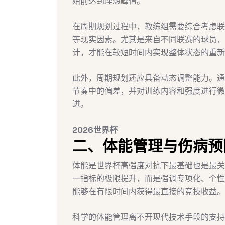
始前达到理想峰值。
在周期规划过程中，教练组需要综合考虑联
等现实因素。尤其是来自不同联赛的球员，
计，才能在较短时间内实现整体状态的重新
此外，周期规划还应具备动态调整能力。通
节奏中的偏差，并对训练内容和强度进行微
进。
2026世界杯
二、体能管理与伤病预
体能是世界杯高强度对抗下最基础也是最关
一指标的极限提升，而是强调专项化、个性
能够在有限时间内获得最直接的竞技收益。
科学的体能管理离不开现代技术手段的支持