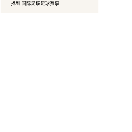
找到 国际足联足球赛事