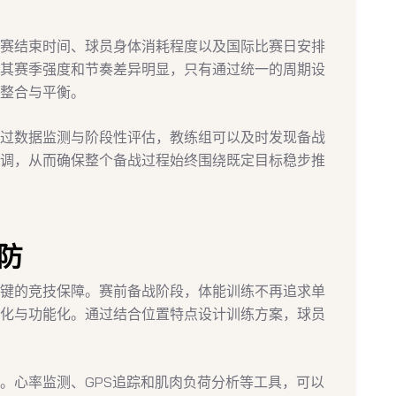
赛结束时间、球员身体消耗程度以及国际比赛日安排
其赛季强度和节奏差异明显，只有通过统一的周期设
整合与平衡。
过数据监测与阶段性评估，教练组可以及时发现备战
调，从而确保整个备战过程始终围绕既定目标稳步推
防
键的竞技保障。赛前备战阶段，体能训练不再追求单
化与功能化。通过结合位置特点设计训练方案，球员
。心率监测、GPS追踪和肌肉负荷分析等工具，可以